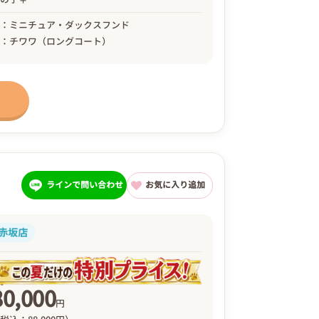
母：ミニチュア・ダックスフンド
父：チワワ（ロングコート）
ラインで問い合わせ
お気に入り追加
赤坂店
80,000
円