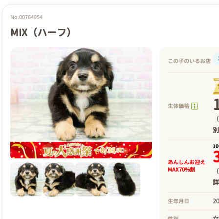
No.00764954
MIX（ハーフ）
この子のいるお店
生体価格
（
1
あんしんお迎え
MAX70%割
（
2
生年月日
性別