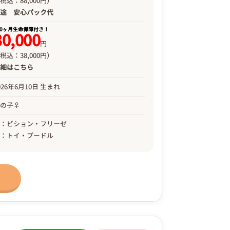
税込：88,000円）
別途
安心パック代
00ヶ月生命保障付き！
30,000
円
税込：38,000円）
詳細は
こちら
026年6月10日 生まれ
女の子♀
母：ビション・フリーゼ
父：トイ・プードル