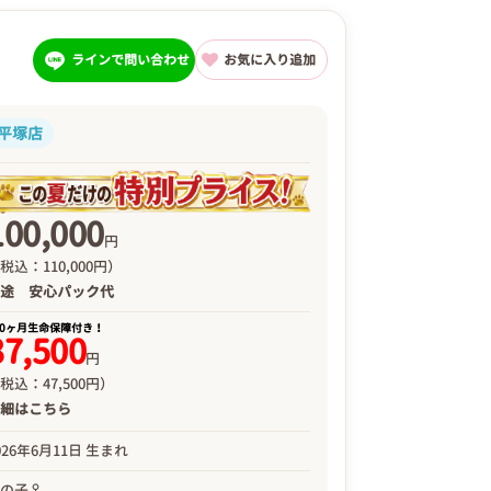
ラインで問い合わせ
お気に入り追加
平塚店
100,000
円
税込：110,000円）
別途
安心パック代
00ヶ月生命保障付き！
37,500
円
税込：47,500円）
詳細は
こちら
026年6月11日 生まれ
女の子♀