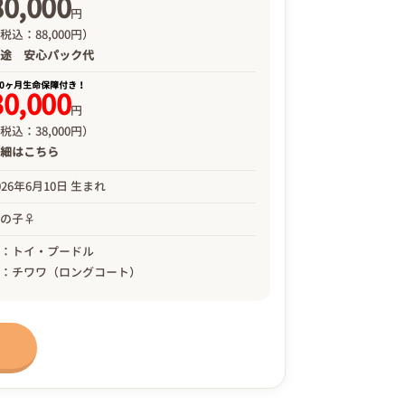
80,000
円
税込：88,000円）
別途
安心パック代
00ヶ月生命保障付き！
30,000
円
税込：38,000円）
詳細は
こちら
026年6月10日 生まれ
女の子♀
母：トイ・プードル
父：チワワ（ロングコート）