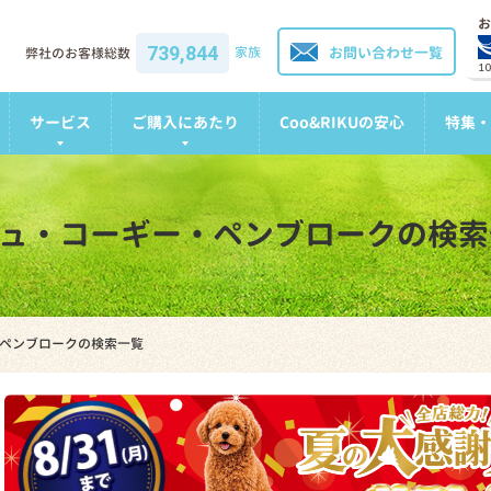
お
739,844
家族
お問い合わせ一覧
弊社のお客様総数
1
サービス
ご購入にあたり
Coo&RIKUの安心
特集・
ルシュ・コーギー・ペンブロークの検
・ペンブロークの検索一覧