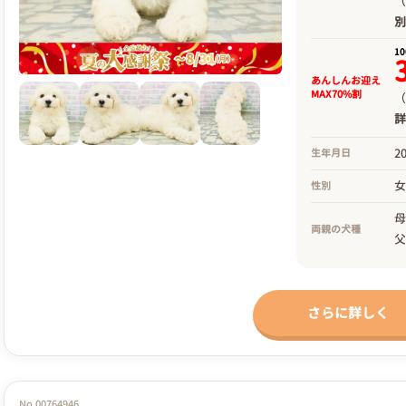
（
1
あんしんお迎え
MAX70%割
（
2
生年月日
性別
両親の犬種
さらに詳しく
No.00764946