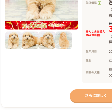
生体価格
（
1
あんしんお迎え
MAX70%割
（
2
生年月日
性別
両親の犬種
さらに詳しく