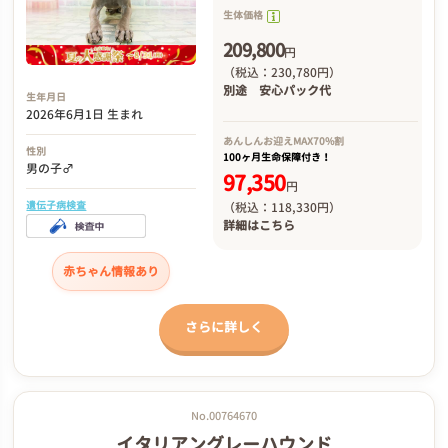
生体価格
209,800
円
（税込：230,780円）
別途
安心パック代
生年月日
2026年6月1日 生まれ
あんしんお迎え
MAX70%割
性別
100ヶ月生命保障付き！
男の子♂
97,350
円
遺伝子病検査
（税込：118,330円）
詳細は
こちら
赤ちゃん情報あり
さらに詳しく
No.00764670
イタリアングレーハウンド