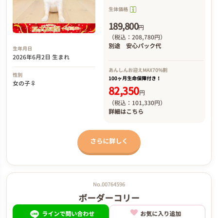
生体価格
189,800
円
（税込：208,780円）
別途
安心パック代
生年月日
2026年6月2日 生まれ
あんしんお迎え
MAX70%割
性別
100ヶ月生命保障付き！
女の子♀
82,350
円
（税込：101,330円）
詳細は
こちら
さらに詳しく
No.00764596
ボーダーコリー
ラインで問い合わせ
お気に入り追加