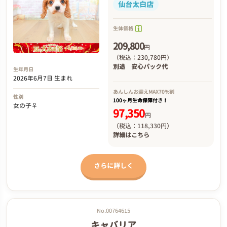
仙台太白店
生体価格
209,800
円
（税込：230,780円）
別途
安心パック代
生年月日
2026年6月7日 生まれ
あんしんお迎え
MAX70%割
性別
100ヶ月生命保障付き！
女の子♀
97,350
円
（税込：118,330円）
詳細は
こちら
さらに詳しく
No.00764615
キャバリア