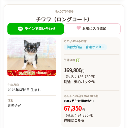
No.00764609
チワワ（ロングコート）
ラインで問い合わせ
お気に入り追加
この子のいるお店
仙台太白店 管理センター
生体価格
169,800
円
（税込：186,780円）
別途
安心パック代
生年月日
2026年6月6日 生まれ
あんしんお迎え
MAX70%割
性別
100ヶ月生命保障付き！
男の子♂
67,350
円
（税込：84,330円）
詳細は
こちら