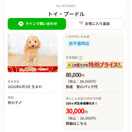
No.00764601
トイ・プードル
ラインで問い合わせ
お気に入り追加
この子のいるお店
岩手盛岡店
生体価格
80,000
円
（税込：88,000円）
生年月日
2026年6月3日 生まれ
別途
安心パック代
性別
あんしんお迎え
MAX70%割
男の子♂
100ヶ月生命保障付き！
30,000
円
（税込：38,000円）
詳細は
こちら