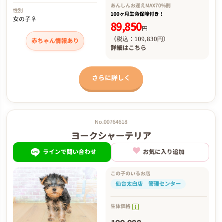
あんしんお迎え
MAX70%割
性別
100ヶ月生命保障付き！
女の子♀
89,850
円
（税込：109,830円）
赤ちゃん情報あり
詳細は
こちら
さらに詳しく
No.00764618
ヨークシャーテリア
ラインで問い合わせ
お気に入り追加
この子のいるお店
仙台太白店 管理センター
生体価格