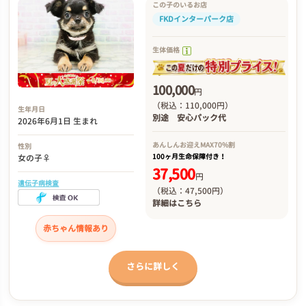
この子のいるお店
FKDインターパーク店
生体価格
100,000
円
（税込：110,000円）
生年月日
別途
安心パック代
2026年6月1日 生まれ
あんしんお迎え
MAX70%割
性別
100ヶ月生命保障付き！
女の子♀
37,500
円
遺伝子病検査
（税込：47,500円）
詳細は
こちら
赤ちゃん情報あり
さらに詳しく