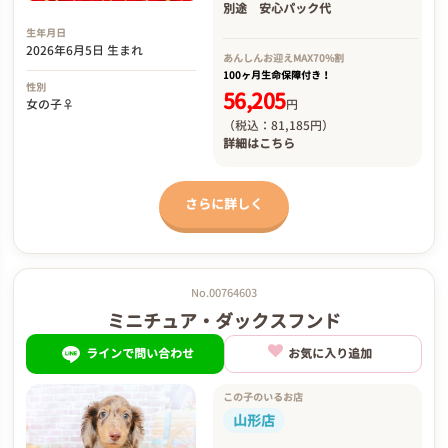
別途
安心パック代
生年月日
2026年6月5日 生まれ
あんしんお迎え
MAX70%割
100ヶ月生命保障付き！
性別
56,205
円
女の子♀
（税込：81,185円）
詳細は
こちら
さらに詳しく
No.00764603
ミニチュア・ダックスフンド
ラインで問い合わせ
お気に入り追加
この子のいるお店
山形店