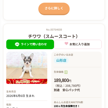
さらに詳しく
No.00764608
チワワ（スムースコート）
ラインで問い合わせ
お気に入り追加
この子のいるお店
山形店
生体価格
189,800
円
（税込：208,780円）
別途
安心パック代
生年月日
2026年6月6日 生まれ
あんしんお迎え
MAX70%割
性別
100ヶ月生命保障付き！