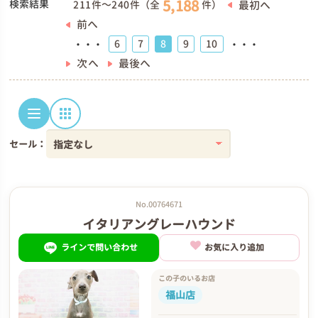
5,188
検索結果
最初へ
211件～240件（全
件）
前へ
6
7
8
9
10
・・・
・・・
次へ
最後へ
セール：
No.00764671
イタリアングレーハウンド
ラインで問い合わせ
お気に入り追加
この子のいるお店
福山店