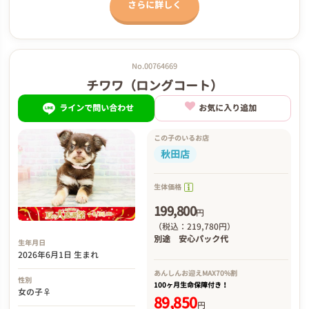
さらに詳しく
No.00764669
チワワ（ロングコート）
ラインで問い合わせ
お気に入り追加
この子のいるお店
秋田店
生体価格
199,800
円
（税込：219,780円）
別途
安心パック代
生年月日
2026年6月1日 生まれ
あんしんお迎え
MAX70%割
性別
100ヶ月生命保障付き！
女の子♀
89,850
円