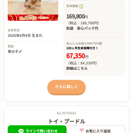
生体価格
169,800
円
（税込：186,780円）
別途
安心パック代
生年月日
2026年6月4日 生まれ
あんしんお迎え
MAX70%割
性別
100ヶ月生命保障付き！
男の子♂
67,350
円
（税込：84,330円）
詳細は
こちら
さらに詳しく
No.00764602
トイ・プードル
ラインで問い合わせ
お気に入り追加