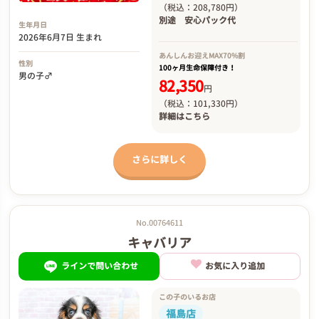
（税込：208,780円）
別途
安心パック代
生年月日
2026年6月7日 生まれ
あんしんお迎え
MAX70%割
性別
100ヶ月生命保障付き！
男の子♂
82,350
円
（税込：101,330円）
詳細は
こちら
さらに詳しく
No.00764611
キャバリア
ラインで問い合わせ
お気に入り追加
この子のいるお店
福島店