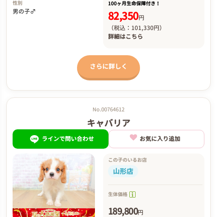
性別
100ヶ月生命保障付き！
男の子♂
82,350
円
（税込：101,330円）
詳細は
こちら
さらに詳しく
No.00764612
キャバリア
ラインで問い合わせ
お気に入り追加
この子のいるお店
山形店
生体価格
189,800
円