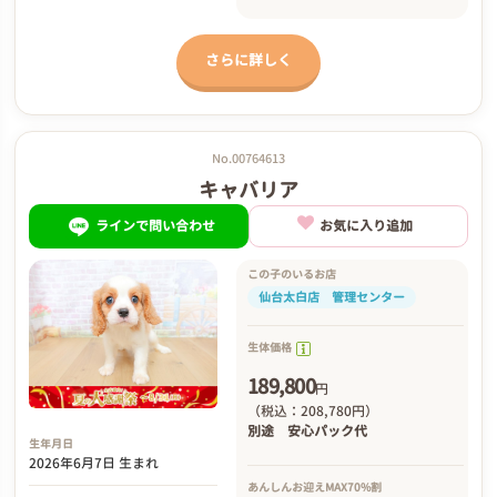
さらに詳しく
No.00764613
キャバリア
ラインで問い合わせ
お気に入り追加
この子のいるお店
仙台太白店 管理センター
生体価格
189,800
円
（税込：208,780円）
別途
安心パック代
生年月日
2026年6月7日 生まれ
あんしんお迎え
MAX70%割