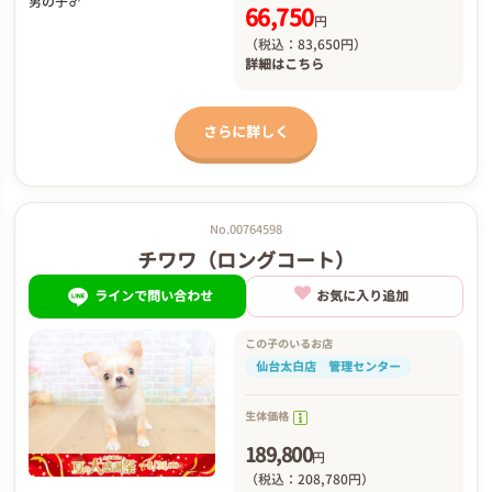
男の子♂
66,750
円
（税込：83,650円）
詳細は
こちら
さらに詳しく
No.00764598
チワワ（ロングコート）
ラインで問い合わせ
お気に入り追加
この子のいるお店
仙台太白店 管理センター
生体価格
189,800
円
（税込：208,780円）