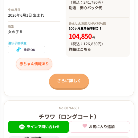
（税込：241,780円）
別途
安心パック代
生年月日
2026年6月1日 生まれ
あんしんお迎え
MAX70%割
性別
100ヶ月生命保障付き！
女の子♀
104,850
円
遺伝子病検査
（税込：126,830円）
詳細は
こちら
赤ちゃん情報あり
さらに詳しく
No.00764667
チワワ（ロングコート）
ラインで問い合わせ
お気に入り追加