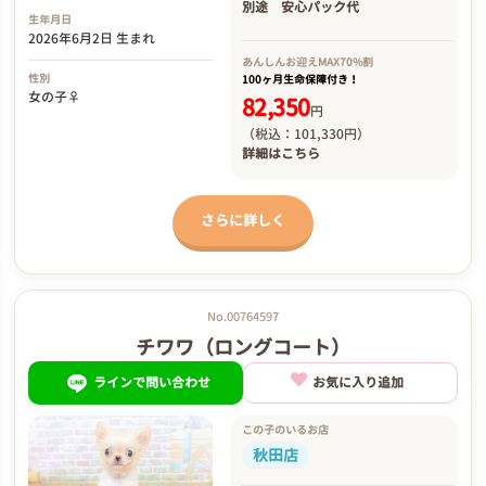
別途
安心パック代
生年月日
2026年6月2日 生まれ
あんしんお迎え
MAX70%割
性別
100ヶ月生命保障付き！
女の子♀
82,350
円
（税込：101,330円）
詳細は
こちら
さらに詳しく
No.00764597
チワワ（ロングコート）
ラインで問い合わせ
お気に入り追加
この子のいるお店
秋田店