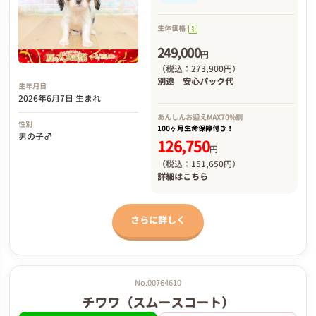
生体価格
249,000
円
（税込：273,900円）
別途
安心パック代
生年月日
2026年6月7日 生まれ
あんしんお迎え
MAX70%割
性別
100ヶ月生命保障付き！
男の子♂
126,750
円
（税込：151,650円）
詳細は
こちら
さらに詳しく
No.00764610
チワワ（スムースコート）