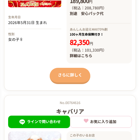
189,800
円
（税込：208,780円）
別途
安心パック代
生年月日
2026年5月31日 生まれ
あんしんお迎え
MAX70%割
性別
100ヶ月生命保障付き！
女の子♀
82,350
円
（税込：101,330円）
詳細は
こちら
さらに詳しく
No.00764616
キャバリア
ラインで問い合わせ
お気に入り追加
この子のいるお店