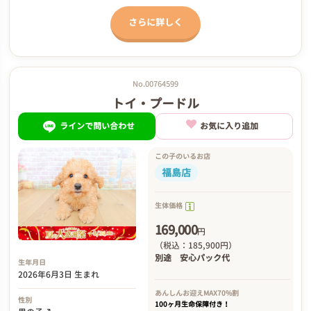
さらに詳しく
No.00764599
トイ・プードル
ラインで問い合わせ
お気に入り追加
この子のいるお店
福島店
生体価格
169,000
円
（税込：185,900円）
別途
安心パック代
生年月日
2026年6月3日 生まれ
あんしんお迎え
MAX70%割
性別
100ヶ月生命保障付き！