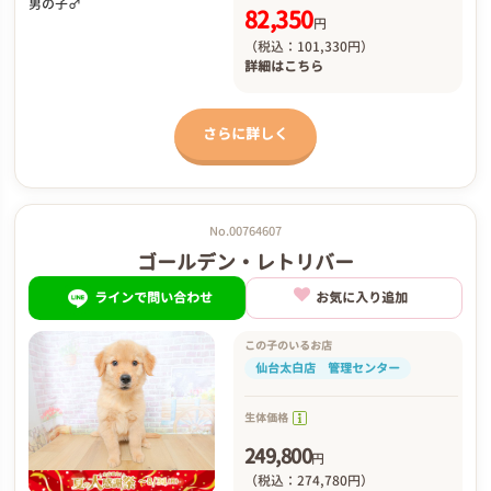
男の子♂
82,350
円
（税込：101,330円）
詳細は
こちら
さらに詳しく
No.00764607
ゴールデン・レトリバー
ラインで問い合わせ
お気に入り追加
この子のいるお店
仙台太白店 管理センター
生体価格
249,800
円
（税込：274,780円）