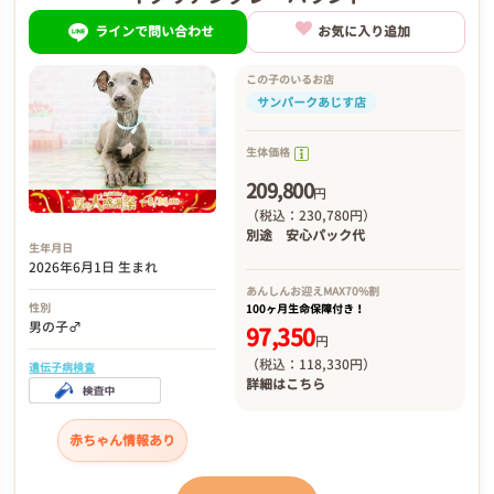
ラインで問い合わせ
お気に入り追加
この子のいるお店
サンパークあじす店
生体価格
209,800
円
（税込：230,780円）
別途
安心パック代
生年月日
2026年6月1日 生まれ
あんしんお迎え
MAX70%割
性別
100ヶ月生命保障付き！
男の子♂
97,350
円
（税込：118,330円）
遺伝子病検査
詳細は
こちら
赤ちゃん情報あり