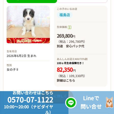
この子のいるお店
福島店
生体価格
269,800
円
（税込：296,780円）
別途
安心パック代
生年月日
2026年6月2日 生まれ
あんしんお迎え
MAX70%割
100ヶ月生命保障付き！
性別
82,350
女の子♀
円
（税込：109,330円）
詳細は
こちら
お問い合わせはこちら
さらに詳しく
Lineで
0570-07-1122
問い合せ
10:00～20:00（ナビダイヤ
ル）