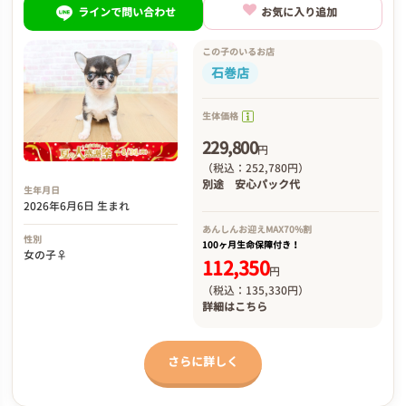
ラインで問い合わせ
お気に入り追加
この子のいるお店
石巻店
生体価格
229,800
円
（税込：252,780円）
別途
安心パック代
生年月日
2026年6月6日 生まれ
あんしんお迎え
MAX70%割
性別
100ヶ月生命保障付き！
女の子♀
112,350
円
（税込：135,330円）
詳細は
こちら
さらに詳しく