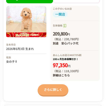
この子のいるお店
一関店
生体価格
209,800
円
（税込：230,780円）
別途
安心パック代
生年月日
2026年6月3日 生まれ
あんしんお迎え
MAX70%割
性別
100ヶ月生命保障付き！
女の子♀
97,350
円
（税込：118,330円）
詳細は
こちら
さらに詳しく