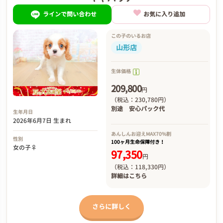
ラインで問い合わせ
お気に入り追加
この子のいるお店
山形店
生体価格
209,800
円
（税込：230,780円）
別途
安心パック代
生年月日
2026年6月7日 生まれ
あんしんお迎え
MAX70%割
性別
100ヶ月生命保障付き！
女の子♀
97,350
円
（税込：118,330円）
詳細は
こちら
さらに詳しく