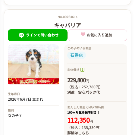
No.00764614
キャバリア
ラインで問い合わせ
お気に入り追加
この子のいるお店
石巻店
生体価格
229,800
円
（税込：252,780円）
別途
安心パック代
生年月日
2026年6月7日 生まれ
あんしんお迎え
MAX70%割
性別
100ヶ月生命保障付き！
女の子♀
112,350
円
（税込：135,330円）
詳細は
こちら