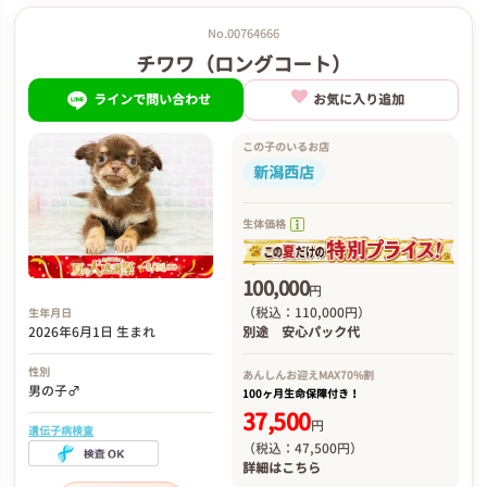
No.00764666
チワワ（ロングコート）
ラインで問い合わせ
お気に入り追加
この子のいるお店
新潟西店
生体価格
100,000
円
（税込：110,000円）
生年月日
2026年6月1日 生まれ
別途
安心パック代
性別
あんしんお迎え
MAX70%割
男の子♂
100ヶ月生命保障付き！
37,500
円
遺伝子病検査
（税込：47,500円）
詳細は
こちら