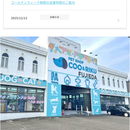
ゴールデンウィーク期間の営業時間のご案内
お知らせ
2025/12/12
年末年始 営業時間のお知らせ
お知らせ
2025/11/14
2026年クーリクカレンダー全国の店舗にて無料配布中！！
お知らせ
2025/11/03
【12/2(火)まで】クリスマスケーキ・おせちご予約受付中！
お知らせ
2025/07/17
7/24(木)営業時間変更のお知らせ
お知らせ
2025/07/01
7月1日(火) GRAND OPENING！奈良富雄南店