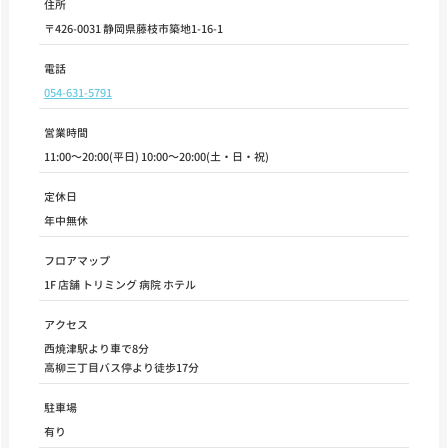
住所
〒426-0031 静岡県藤枝市築地1-16-1
電話
054-631-5791
営業時間
11:00～20:00(平日) 10:00～20:00(土・日・祝)
定休日
年中無休
フロアマップ
1F 店舗 トリミング 病院 ホテル
アクセス
西焼津駅より車で8分
高柳三丁目バス停より徒歩17分
駐車場
有り