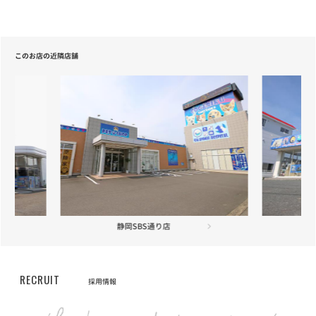
ELMO「ラムライスポテト」「アダルト・インドア」の配送遅延に
ついて
このお店の近隣店舗
お知らせ
2021/05/20
【重要】定期フードサービス配送業者変更のお知らせ
お知らせ
2021/04/22
【重要】定期フードサービス配送業者一部変更のお知らせ
お知らせ
2020/12/18
ニッポン放送「第46回ラジオ・チャリティ・ミュージックソン」を
応援しています
掛川店
お知らせ
2020/12/01
長期保障付きの「あんしん半額キャンペーン」が登場
RECRUIT
採用情報
お知らせ
2020/10/19