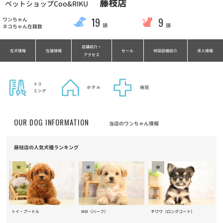
藤枝店
ペットショップCoo&RIKU
19
9
ワンちゃん
頭
頭
ネコちゃん在籍数
店舗紹介・
在犬情報
在猫情報
セール
併設設備紹介
求人情報
アクセス
OUR DOG INFORMATION
当店のワンちゃん情報
藤枝店の人気犬種ランキング
チワワ（ロングコート）
トイ・プードル
MIX（ハーフ）