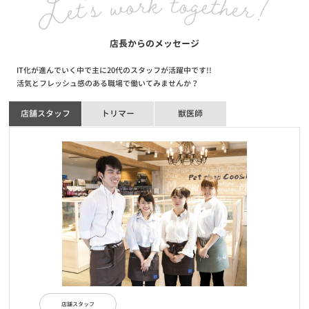
【サービス終了のお知らせ】自宅でこんにちワン～お家で抱っこサ
ービス～
店長からのメッセージ
お知らせ
2020/09/07
IT化が進んでいく中で主に20代のスタッフが活躍中です!!
24時間テレビ協賛報告in静岡
活気とフレッシュ感のある職場で働いてみませんか？
店舗スタッフ
トリマー
獣医師
お知らせ
2020/06/10
全国47都道府県達成キャンペーン当選者発表！
お知らせ
2020/06/01
【重要】新型コロナウイルスに伴う臨時休業店舗・営業時間短縮店
舗・入場制限店舗のお知らせ
お知らせ
2020/04/15
【重要】新型コロナウイルス感染拡大防止に伴う対応について
店舗スタッフ