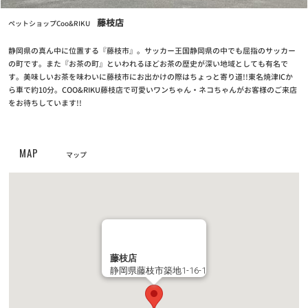
お知らせ
2024/11/12
藤枝店
ペットショップCoo&RIKU
【重要なお知らせ】クレジットカード情報最新化の再度のお願い
静岡県の真ん中に位置する『藤枝市』。サッカー王国静岡県の中でも屈指のサッカー
お知らせ
の町です。また『お茶の町』といわれるほどお茶の歴史が深い地域としても有名で
2024/04/25
す。美味しいお茶を味わいに藤枝市にお出かけの際はちょっと寄り道!!東名焼津ICか
クーリク公式！定期フードアプリでより便利に！よりお得に！
ら車で約10分。COO&RIKU藤枝店で可愛いワンちゃん・ネコちゃんがお客様のご来店
をお待ちしています!!
お知らせ
2023/05/10
【定期フードアプリ】ワクチンチケット販売開始！
MAP
マップ
お知らせ
2023/03/27
全国の幼稚園・小学校・中学校に集金連絡袋約137万枚を寄贈
お知らせ
2023/03/24
PROPACペットフード廃盤のご案内
藤枝店
静岡県藤枝市築地1-16-1
お知らせ
2022/11/24
第6回フォトコンテスト【ハロウィンコスプレでクリスマスプレゼ