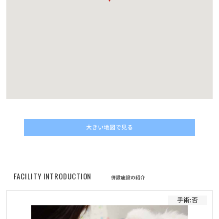
ントをもらおう！】キャンペーン結果発表！
お知らせ
2022/11/10
動画コンテスト「うちの子自慢」結果発表！
お知らせ
2022/05/01
改正動物愛護管理法の施行に伴うマイクロチップについてのご案内
お知らせ
2022/04/30
価格改定に伴うフード定期サービスのお申し込みについて
大きい地図で見る
お知らせ
2022/04/30
プレミアムペットフードELMOシリーズ商品の販売価格改定（値上
げ）のお知らせ
FACILITY INTRODUCTION
併設施設の紹介
お知らせ
2022/02/01
手術:否
フード定期配送サービス 新商品「Bwild」追加のお知らせ