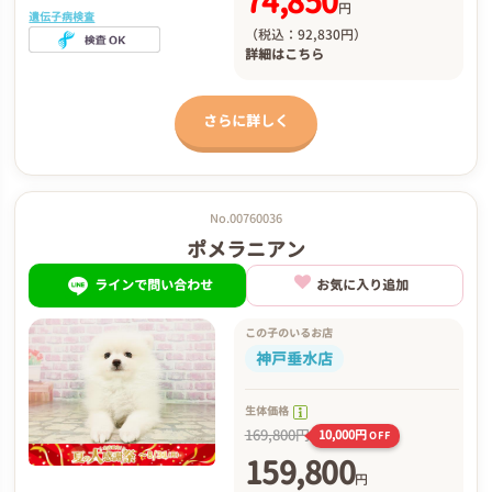
74,850
円
遺伝子病検査
（税込：92,830円）
詳細は
こちら
さらに詳しく
No.00760036
ポメラニアン
ラインで問い合わせ
お気に入り追加
この子のいるお店
神戸垂水店
生体価格
169,800円
10,000円
OFF
159,800
円