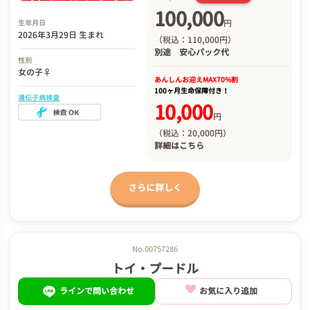
100,000
円
生年月日
2026年3月29日 生まれ
（税込：110,000円）
別途
安心パック代
性別
女の子♀
あんしんお迎え
MAX70%割
100ヶ月生命保障付き！
遺伝子病検査
10,000
円
（税込：20,000円）
詳細は
こちら
さらに詳しく
No.00757286
トイ・プードル
ラインで問い合わせ
お気に入り追加