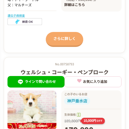
詳細は
こちら
父：マルチーズ
遺伝子病検査
さらに詳しく
No.00758793
ウェルシュ・コーギー・ペンブローク
ラインで問い合わせ
お気に入り追加
この子のいるお店
神戸垂水店
生体価格
189,800円
10,000円
OFF