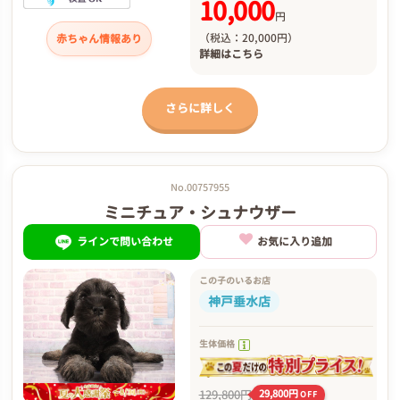
10,000
円
（税込：20,000円）
赤ちゃん情報あり
詳細は
こちら
さらに詳しく
No.00757955
ミニチュア・シュナウザー
ラインで問い合わせ
お気に入り追加
この子のいるお店
神戸垂水店
生体価格
129,800円
29,800円
OFF