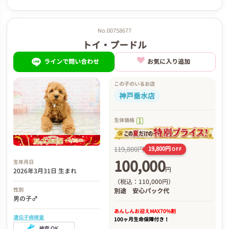
No.00758677
トイ・プードル
ラインで問い合わせ
お気に入り追加
この子のいるお店
神戸垂水店
生体価格
119,800円
19,800円
OFF
100,000
生年月日
円
2026年3月31日 生まれ
（税込：110,000円）
性別
別途
安心パック代
男の子♂
あんしんお迎え
MAX70%割
遺伝子病検査
100ヶ月生命保障付き！