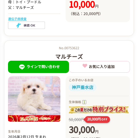
10,000
母：トイ・プードル
円
父：マルチーズ
（税込：20,000円）
遺伝子病検査
No.00753622
マルチーズ
ラインで問い合わせ
お気に入り追加
この子のいるお店
神戸垂水店
生体価格
50,000円
20,000円
OFF
30,000
円
生年月日
2026年2月12日 生まれ