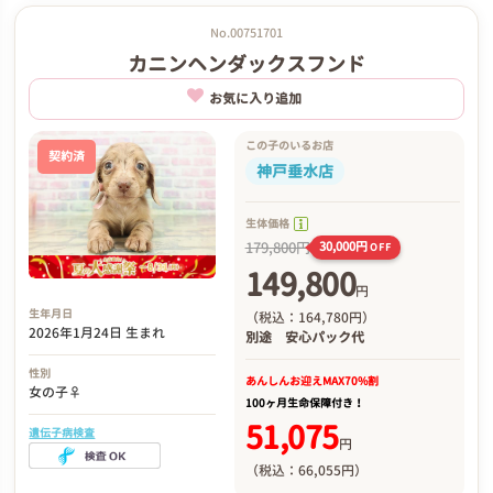
No.00751701
カニンヘンダックスフンド
お気に入り追加
この子のいるお店
契約済
神戸垂水店
生体価格
179,800円
30,000円
OFF
149,800
円
生年月日
（税込：164,780円）
2026年1月24日 生まれ
別途
安心パック代
性別
あんしんお迎え
MAX70%割
女の子♀
100ヶ月生命保障付き！
51,075
遺伝子病検査
円
（税込：66,055円）