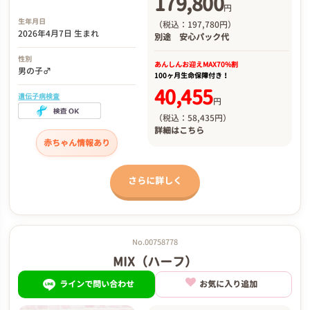
179,800
円
生年月日
（税込：197,780円）
2026年4月7日 生まれ
別途
安心パック代
性別
あんしんお迎え
MAX70%割
男の子♂
100ヶ月生命保障付き！
40,455
遺伝子病検査
円
（税込：58,435円）
詳細は
こちら
赤ちゃん情報あり
さらに詳しく
No.00758778
MIX（ハーフ）
ラインで問い合わせ
お気に入り追加