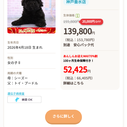
神戸垂水店
生体価格
159,800円
20,000円
OFF
139,800
円
（税込：153,780円）
生年月日
別途
安心パック代
2026年4月18日 生まれ
あんしんお迎え
MAX70%割
性別
100ヶ月生命保障付き！
女の子♀
52,425
円
両親の犬種
（税込：66,405円）
母：シーズー
詳細は
こちら
父：トイ・プードル
遺伝子病検査
さらに詳しく