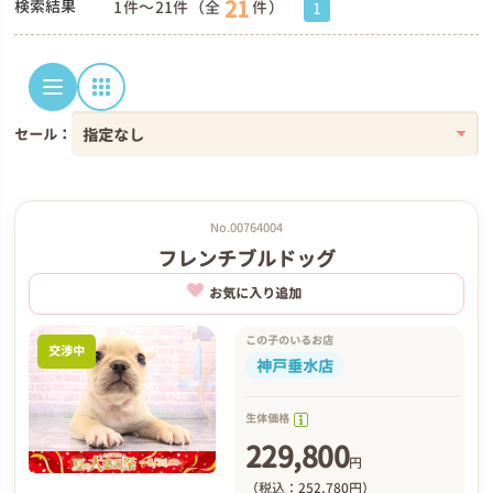
21
検索結果
1件～21件（全
件）
1
セール：
No.00764004
フレンチブルドッグ
お気に入り追加
この子のいるお店
交渉中
神戸垂水店
生体価格
229,800
円
（税込：252,780円）