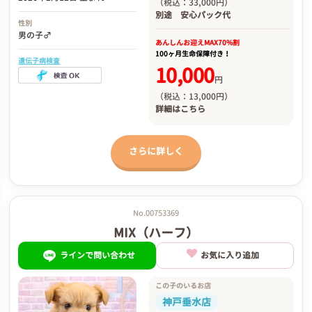
（税込：33,000円）
別途
安心パック代
性別
男の子♂
あんしんお迎え
MAX70%割
100ヶ月生命保障付き！
遺伝子病検査
10,000
円
（税込：13,000円）
詳細は
こちら
さらに詳しく
No.00753369
MIX（ハーフ）
ラインで問い合わせ
お気に入り追加
この子のいるお店
神戸垂水店