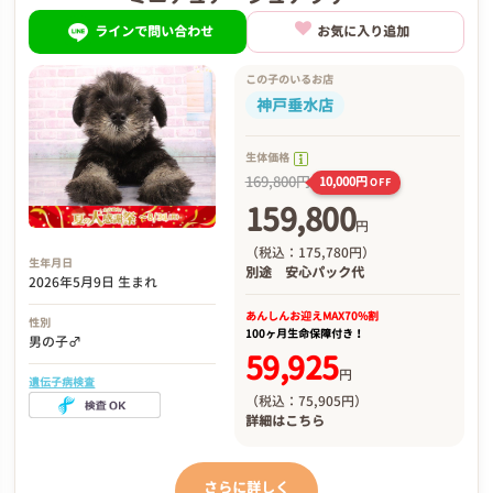
ラインで問い合わせ
お気に入り追加
この子のいるお店
神戸垂水店
生体価格
169,800円
10,000円
OFF
159,800
円
（税込：175,780円）
生年月日
別途
安心パック代
2026年5月9日 生まれ
あんしんお迎え
MAX70%割
性別
100ヶ月生命保障付き！
男の子♂
59,925
円
遺伝子病検査
（税込：75,905円）
詳細は
こちら
さらに詳しく