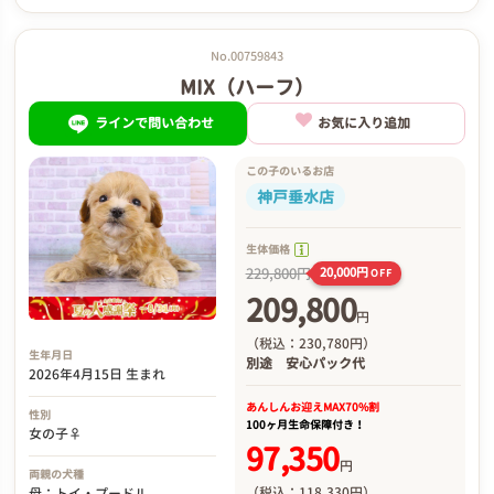
No.00759843
MIX（ハーフ）
ラインで問い合わせ
お気に入り追加
この子のいるお店
神戸垂水店
生体価格
229,800円
20,000円
OFF
209,800
円
（税込：230,780円）
生年月日
別途
安心パック代
2026年4月15日 生まれ
あんしんお迎え
MAX70%割
性別
100ヶ月生命保障付き！
女の子♀
97,350
円
両親の犬種
（税込：118,330円）
母：トイ・プードル