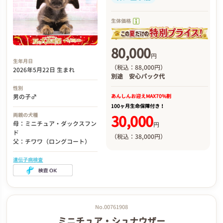
生体価格
80,000
円
生年月日
（税込：88,000円）
2026年5月22日 生まれ
別途
安心パック代
性別
あんしんお迎え
MAX70%割
男の子♂
100ヶ月生命保障付き！
両親の犬種
30,000
母：ミニチュア・ダックスフン
円
ド
（税込：38,000円）
父：チワワ（ロングコート）
遺伝子病検査
No.00761908
ミニチュア・シュナウザー