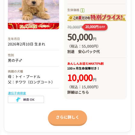
生体価格
70,000円
20,000円
OFF
50,000
円
生年月日
2026年2月10日 生まれ
（税込：55,000円）
別途
安心パック代
性別
男の子♂
あんしんお迎え
MAX70%割
100ヶ月生命保障付き！
両親の犬種
10,000
母：トイ・プードル
円
父：チワワ（ロングコート）
（税込：15,000円）
詳細は
こちら
遺伝子病検査
さらに詳しく