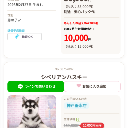
2026年2月27日 生まれ
（税込：55,000円）
別途
安心パック代
性別
男の子♂
あんしんお迎え
MAX70%割
100ヶ月生命保障付き！
遺伝子病検査
10,000
円
（税込：15,000円）
No.00757097
シベリアンハスキー
ラインで問い合わせ
お気に入り追加
この子のいるお店
神戸垂水店
生体価格
159,800円
10,000円
OFF