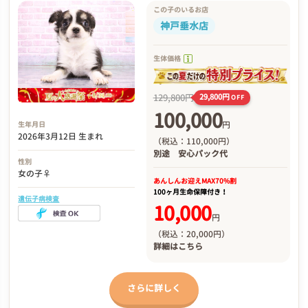
この子のいるお店
神戸垂水店
生体価格
129,800円
29,800円
OFF
100,000
円
生年月日
2026年3月12日 生まれ
（税込：110,000円）
別途
安心パック代
性別
女の子♀
あんしんお迎え
MAX70%割
100ヶ月生命保障付き！
遺伝子病検査
10,000
円
（税込：20,000円）
詳細は
こちら
さらに詳しく