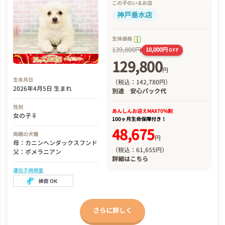
この子のいるお店
神戸垂水店
生体価格
139,800円
10,000円
OFF
129,800
円
生年月日
（税込：142,780円）
2026年4月5日 生まれ
別途
安心パック代
性別
あんしんお迎え
MAX70%割
女の子♀
100ヶ月生命保障付き！
48,675
両親の犬種
円
母：カニンヘンダックスフンド
（税込：61,655円）
父：ポメラニアン
詳細は
こちら
遺伝子病検査
さらに詳しく