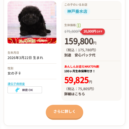
この子のいるお店
神戸垂水店
生体価格
179,800円
20,000円
OFF
159,800
円
（税込：175,780円）
生年月日
別途
安心パック代
2026年3月22日 生まれ
あんしんお迎え
MAX70%割
性別
100ヶ月生命保障付き！
女の子♀
59,825
円
遺伝子病検査
（税込：75,805円）
詳細は
こちら
さらに詳しく