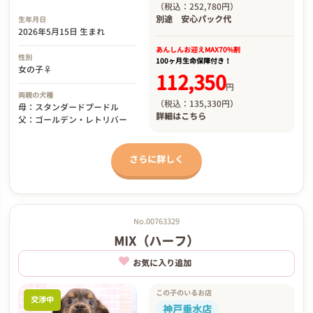
（税込：252,780円）
別途
安心パック代
生年月日
2026年5月15日 生まれ
あんしんお迎え
MAX70%割
性別
100ヶ月生命保障付き！
女の子♀
112,350
円
両親の犬種
（税込：135,330円）
母：スタンダードプードル
詳細は
こちら
父：ゴールデン・レトリバー
さらに詳しく
No.00763329
MIX（ハーフ）
お気に入り追加
この子のいるお店
交渉中
神戸垂水店