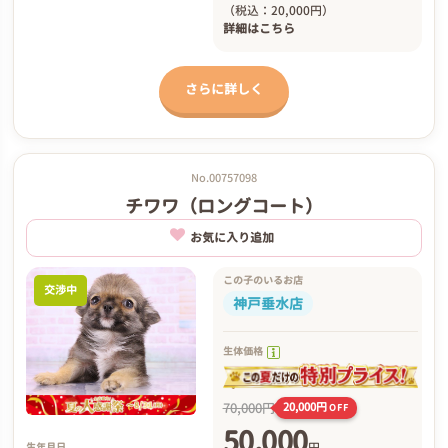
（税込：20,000円）
詳細は
こちら
さらに詳しく
No.00757098
チワワ（ロングコート）
お気に入り追加
この子のいるお店
交渉中
神戸垂水店
生体価格
70,000円
20,000円
OFF
50,000
円
生年月日