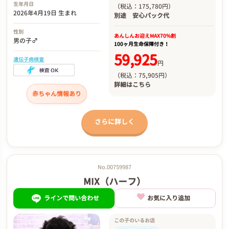
生年月日
（税込：175,780円）
2026年4月19日 生まれ
別途
安心パック代
性別
あんしんお迎え
MAX70%割
男の子♂
100ヶ月生命保障付き！
59,925
遺伝子病検査
円
（税込：75,905円）
詳細は
こちら
赤ちゃん情報あり
さらに詳しく
No.00759987
MIX（ハーフ）
ラインで問い合わせ
お気に入り追加
この子のいるお店