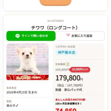
No.00760665
チワワ（ロングコート）
ラインで問い合わせ
お気に入り追加
この子のいるお店
神戸垂水店
生体価格
189,800円
10,000円
OFF
179,800
円
（税込：197,780円）
生年月日
別途
安心パック代
2026年4月23日 生まれ
あんしんお迎え
MAX70%割
性別
100ヶ月生命保障付き！
男の子♂