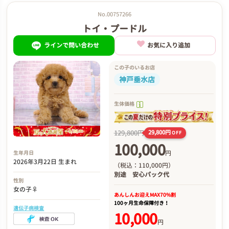
No.00757266
トイ・プードル
ラインで問い合わせ
お気に入り追加
この子のいるお店
神戸垂水店
生体価格
129,800円
29,800円
OFF
100,000
円
生年月日
2026年3月22日 生まれ
（税込：110,000円）
別途
安心パック代
性別
女の子♀
あんしんお迎え
MAX70%割
100ヶ月生命保障付き！
遺伝子病検査
10,000
円