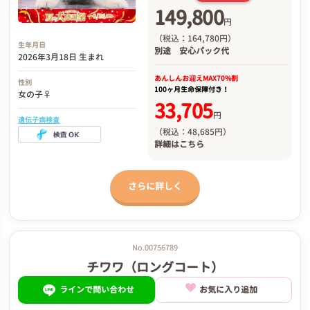
149,800
円
（税込：164,780円）
生年月日
別途
安心パック代
2026年3月18日 生まれ
あんしんお迎え
MAX70%割
性別
100ヶ月生命保障付き！
女の子♀
33,705
円
遺伝子病検査
（税込：48,685円）
詳細は
こちら
さらに詳しく
No.00756789
チワワ（ロングコート）
ラインで問い合わせ
お気に入り追加