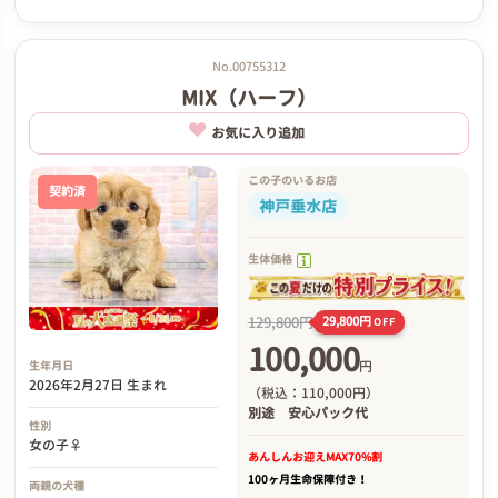
No.00755312
MIX（ハーフ）
お気に入り追加
この子のいるお店
契約済
神戸垂水店
生体価格
129,800円
29,800円
OFF
100,000
円
生年月日
2026年2月27日 生まれ
（税込：110,000円）
別途
安心パック代
性別
女の子♀
あんしんお迎え
MAX70%割
100ヶ月生命保障付き！
両親の犬種