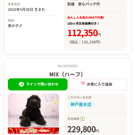
別途
安心パック代
生年月日
2026年5月30日 生まれ
あんしんお迎え
MAX70%割
性別
100ヶ月生命保障付き！
男の子♂
112,350
円
（税込：135,330円）
No.00763503
MIX（ハーフ）
ラインで問い合わせ
お気に入り追加
この子のいるお店
神戸垂水店
生体価格
229,800
円