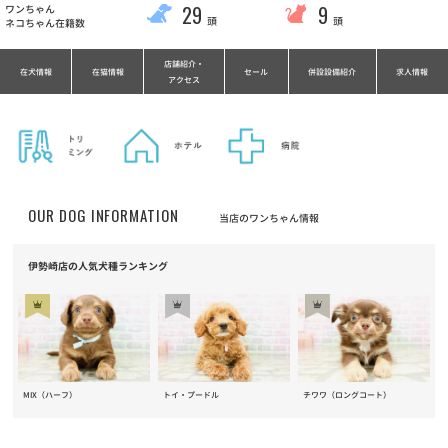
29
9
ワンちゃん
頭
頭
ネコちゃん在籍数
店舗紹介・
在犬情報
在猫情報
セール
併設設備紹介
求人情報
アクセス
OUR DOG INFORMATION
当店のワンちゃん情報
伊勢崎店の人気犬種ランキング
MIX（ハーフ）
トイ・プードル
チワワ（ロングコート）