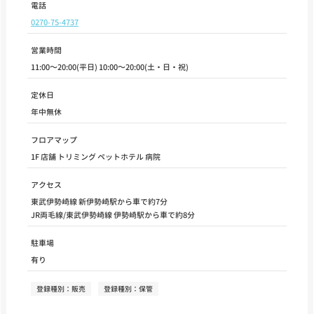
電話
0270-75-4737
営業時間
11:00～20:00(平日) 10:00～20:00(土・日・祝)
定休日
年中無休
フロアマップ
1F 店舗 トリミング ペットホテル 病院
アクセス
東武伊勢崎線 新伊勢崎駅から車で約7分
JR両毛線/東武伊勢崎線 伊勢崎駅から車で約8分
駐車場
有り
登録種別：販売
登録種別：保管