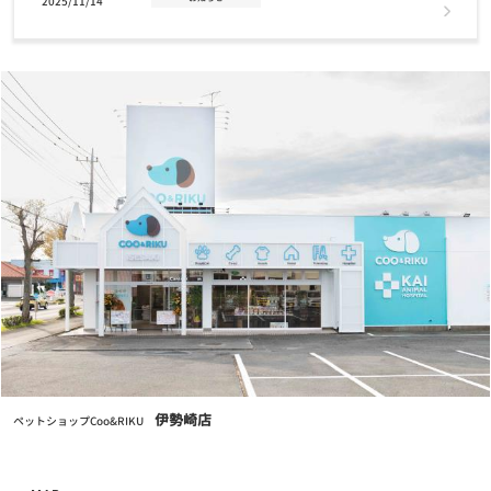
2025/11/14
2026年クーリクカレンダー全国の店舗にて無料配布中！！
お知らせ
2025/11/03
【12/2(火)まで】クリスマスケーキ・おせちご予約受付中！
お知らせ
2025/07/17
7/24(木)営業時間変更のお知らせ
お知らせ
2025/07/01
7月1日(火) GRAND OPENING！奈良富雄南店
お知らせ
2024/11/12
【重要なお知らせ】クレジットカード情報最新化の再度のお願い
伊勢崎店
ペットショップCoo&RIKU
お知らせ
2024/04/25
クーリク公式！定期フードアプリでより便利に！よりお得に！