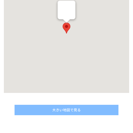
お知らせ
2026/06/05
【6/6(土)〜6/14(日)店舗改装閉店SALE！】高槻店リニューアルに向
けて一時閉店のお知らせ
お知らせ
2026/05/25
6/14（日）阿佐ヶ谷店閉店のお知らせ
お知らせ
2026/05/15
6/21（日）浅草店閉店のお知らせ
お知らせ
2026/05/11
6/7（日）秋葉原店閉店のお知らせ
お知らせ
2026/05/08
大きい地図で見る
5/23(土) 第10回クーリクWANフェスタ in 足立本店 開催のお知らせ
♪