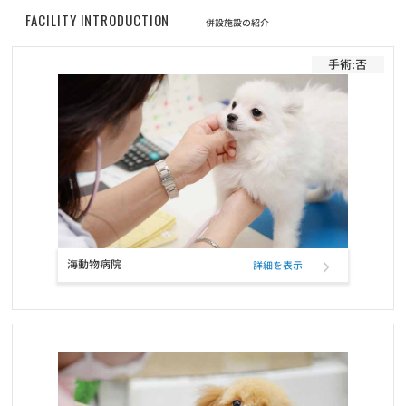
お知らせ
2026/04/15
FACILITY INTRODUCTION
併設施設の紹介
福岡東店 臨時休業のお知らせ
手術:否
お知らせ
2026/04/14
ゴールデンウィーク期間の営業時間のご案内
お知らせ
2026/03/29
3/29(日）阿倍野店閉店のお知らせ
お知らせ
2026/03/12
3/14(土)・15(日) 第9回クーリクWANフェスタ in 函館店 開催のお知
海動物病院
詳細を表示
らせ♪
お知らせ
2026/03/06
ゆめタウン飯塚店 臨時休業のお知らせ
お知らせ
2026/03/05