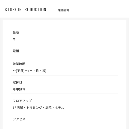
STORE INTRODUCTION
店舗紹介
住所
〒
電話
営業時間
～(平日) ～(土・日・祝)
定休日
年中無休
フロアマップ
1F 店舗・トリミング・病院・ホテル
アクセス