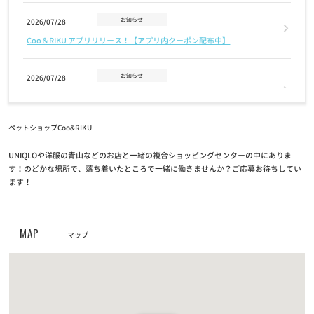
お知らせ
2026/07/28
Coo＆RIKU アプリリリース！【アプリ内クーポン配布中】
お知らせ
2026/07/28
7月28日(火)地震に伴う臨時休業のお知らせ【宇土シティモール店・
イオンモール宇城店・カリーノ菊陽店】
ペットショップCoo&RIKU
お知らせ
2026/07/14
UNIQLOや洋服の青山などのお店と一緒の複合ショッピングセンターの中にありま
【7/18日(土)〜8/31(月)】おトクな夏キャンペーン開催！【猫カフ
す！のどかな場所で、落ち着いたところで一緒に働きませんか？ご応募お待ちしてい
ェ空陸家】
ます！
お知らせ
2026/07/03
MAP
7/26（日）城東古市店閉店のお知らせ
マップ
お知らせ
2026/06/18
6/21（日）茶屋町店閉店のお知らせ