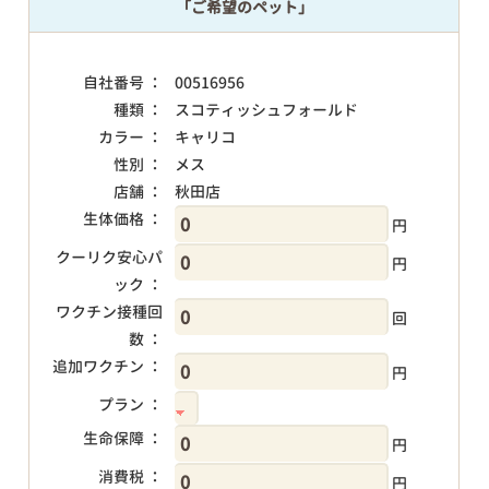
「ご希望のペット」
自社番号 ：
00516956
種類 ：
スコティッシュフォールド
カラー ：
キャリコ
性別 ：
メス
店舗 ：
秋田店
生体価格 ：
円
クーリク安心パ
円
ック ：
ワクチン接種回
回
数 ：
追加ワクチン ：
円
プラン ：
生命保障 ：
円
消費税 ：
円