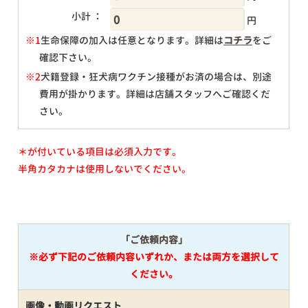
小計 ：
円
※1
生命保障の加入は任意となります。詳細は
コチラ
をご
確認下さい。
円
※2
犬籍登録・狂犬病ワクチン接種がお済の場合は、別途
費用が掛かります。詳細は店舗スタッフへご確認くだ
さい。
＊が付いている項目は必須入力です。
半角カタカナは使用しないでください。
「ご依頼内容」
※必ず下記のご依頼内容いずれか、または両方を選択して
ください。
画像・動画リクエスト