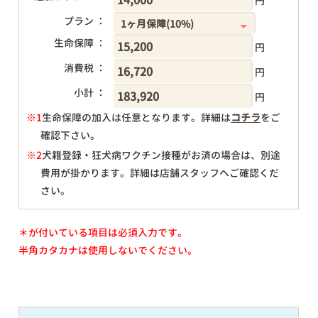
円
プラン ：
生命保障 ：
円
消費税 ：
円
小計 ：
円
※1
生命保障の加入は任意となります。詳細は
コチラ
をご
確認下さい。
円
※2
犬籍登録・狂犬病ワクチン接種がお済の場合は、別途
費用が掛かります。詳細は店舗スタッフへご確認くだ
さい。
＊が付いている項目は必須入力です。
半角カタカナは使用しないでください。