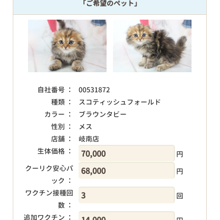
「ご希望のペット」
自社番号 ：
00531872
種類 ：
スコティッシュフォールド
カラー ：
ブラウンタビー
性別 ：
メス
店舗 ：
岐南店
生体価格 ：
円
クーリク安心パ
円
ック ：
ワクチン接種回
回
数 ：
追加ワクチン ：