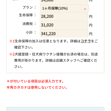
円
プラン ：
生命保障 ：
円
消費税 ：
円
小計 ：
円
※1
生命保障の加入は任意となります。詳細は
コチラ
をご
確認下さい。
円
※2
犬籍登録・狂犬病ワクチン接種がお済の場合は、別途
費用が掛かります。詳細は店舗スタッフへご確認くだ
さい。
＊が付いている項目は必須入力です。
半角カタカナは使用しないでください。