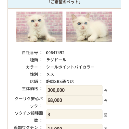
「ご希望のペット」
自社番号 ：
00647492
種類 ：
ラグドール
カラー ：
シールポイントバイカラー
性別 ：
メス
店舗 ：
静岡SBS通り店
生体価格 ：
円
クーリク安心パ
円
ック ：
ワクチン接種回
回
数 ：
追加ワクチン ：