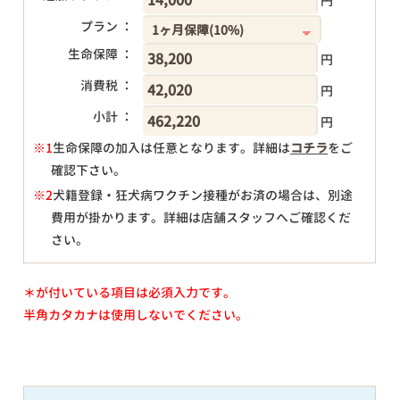
円
プラン ：
生命保障 ：
円
消費税 ：
円
小計 ：
円
※1
生命保障の加入は任意となります。詳細は
コチラ
をご
確認下さい。
円
※2
犬籍登録・狂犬病ワクチン接種がお済の場合は、別途
費用が掛かります。詳細は店舗スタッフへご確認くだ
さい。
＊が付いている項目は必須入力です。
半角カタカナは使用しないでください。