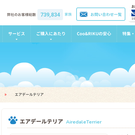
お
739,834
家族
お問い合わせ一覧
弊社のお客様総数
1
サービス
ご購入にあたり
Coo&RIKUの安心
特集・
エアデールテリア
エアデールテリア
AiredaleTerrier