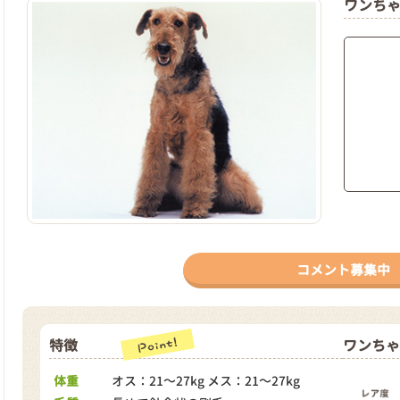
ワンち
コメント募集中
特徴
ワンちゃ
体重
オス：21～27kg メス：21～27kg