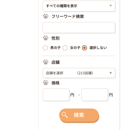
フリーワード検索
性別
男の子
女の子
選択しない
店舗
店舗を選択
（213店舗）
▼
価格
円
円
検索