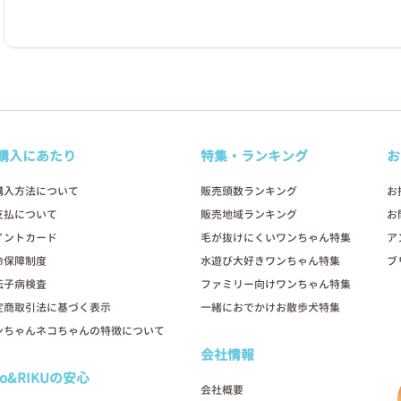
購入にあたり
特集・ランキング
お
購入方法について
販売頭数ランキング
お
支払について
販売地域ランキング
お
イントカード
毛が抜けにくいワンちゃん特集
ア
命保障制度
水遊び大好きワンちゃん特集
ブ
伝子病検査
ファミリー向けワンちゃん特集
定商取引法に基づく表示
一緒におでかけお散歩犬特集
ンちゃんネコちゃんの特徴について
会社情報
oo&RIKUの安心
会社概要