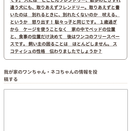
です。 人には とことんフレンドリー、散歩のときすれ
違う犬にも、取りあえずフレンドリー。取りあえずと書
いたのは 別れるときに、別れたくないのか 吠える、
というか 怒り出す！ 駄々っ子と同じです。 １歳過ぎ
から ケージを使うことなく 家の中でベッドの位置
と、食事の位置だけ決めて 後はワンコのフリースペー
スです。 飼い主の困ることは ほとんどしません。 ス
コティシュの性格 伝わりましたでしょうか？
我が家のワンちゃん・ネコちゃんの情報を投
稿する