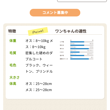
コメント募集中
特徴
ワンちゃんの適性
体重
オス：8～10kg メ
ス：8～10kg
毛質
密集した硬めのダ
ブルコート
毛色
ブラック、ウィー
トン、ブリンドル
大きさ
体高
オス：25～28cm
メス：25～28cm