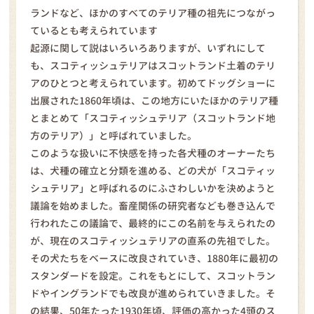
ランドなど、ほかのすべてのテリア種の祖先につながっ
ているとも考えられています
起源に関して説はいろいろありますが、いずれにして
も、スコティッシュテリアはスコットランド土着のテリ
アのひとつと考えられています。初めてドッグショーに
出展された1860年頃は、この地方にいたほかのテリア種
とまとめて「スコティッシュテリア（スコットランド地
方のテリア）」と呼ばれていました。
このような扱いに不快感を持った各犬種のオーナーたち
は、犬種の確立と分類を進める、どの犬が「スコティッ
シュテリア」と呼ばれるのにふさわしいかを決めようと
議論を始めました。畜産関係の研究者なども巻き込んで
行われたこの議論で、最終的にこの名前を与えられたの
が、現在のスコティッシュテリアの直系の先祖でした。
その犬たちをベースに改良されていき、1880年に最初の
スタンダードを設定。これをもとにして、スコットラン
ドやイングランドでも改良が進められていきました。そ
の結果、50年たった1930年頃、評価の高かった4頭のス