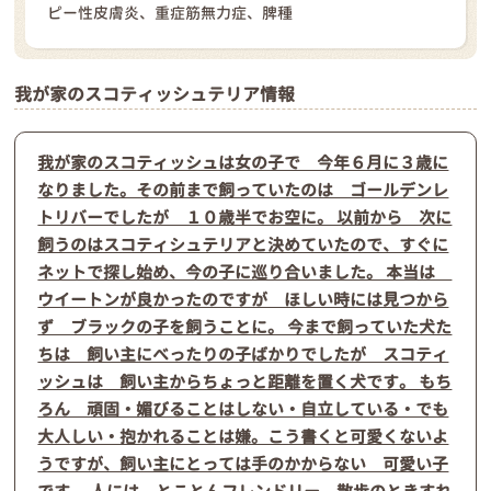
ピー性皮膚炎、重症筋無力症、脾種
我が家のスコティッシュテリア情報
我が家のスコティッシュは女の子で 今年６月に３歳に
なりました。その前まで飼っていたのは ゴールデンレ
トリバーでしたが １０歳半でお空に。 以前から 次に
飼うのはスコティシュテリアと決めていたので、すぐに
ネットで探し始め、今の子に巡り合いました。 本当は
ウイートンが良かったのですが ほしい時には見つから
ず ブラックの子を飼うことに。 今まで飼っていた犬た
ちは 飼い主にべったりの子ばかりでしたが スコティ
ッシュは 飼い主からちょっと距離を置く犬です。 もち
ろん 頑固・媚びることはしない・自立している・でも
大人しい・抱かれることは嫌。こう書くと可愛くないよ
うですが、飼い主にとっては手のかからない 可愛い子