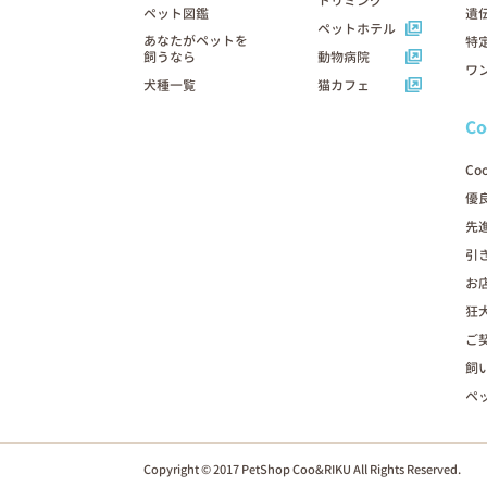
トリミング
ペット図鑑
遺
ペットホテル
あなたがペットを
特
飼うなら
動物病院
ワ
犬種一覧
猫カフェ
C
Co
優
先
引
お
狂
ご
飼
ペ
Copyright © 2017 PetShop Coo&RIKU All Rights Reserved.