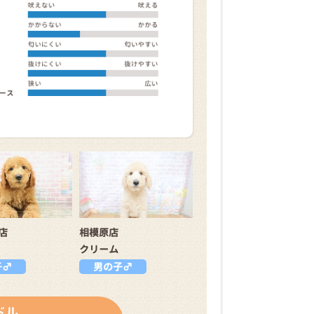
店
相模原店
クリーム
子♂
男の子♂
ドル