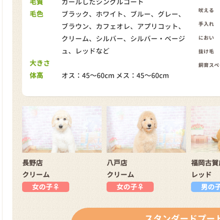
毛質
カールしたシングルコート
毛色
ブラック、ホワイト、ブルー、グレー、
ブラウン、カフェオレ、アプリコット、
クリーム、シルバー、シルバー・ベージ
ュ、レッドなど
大きさ
体高
オス：45～60cm メス：45～60cm
長野店
八戸店
福岡古賀
クリーム
クリーム
レッド
女の子♀
女の子♀
男の
スタンダードプー