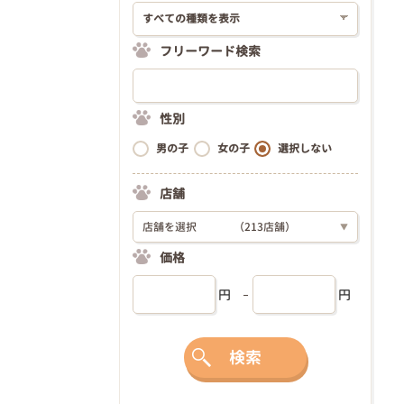
フリーワード検索
性別
男の子
女の子
選択しない
店舗
店舗を選択
（213店舗）
▼
価格
円
円
検索