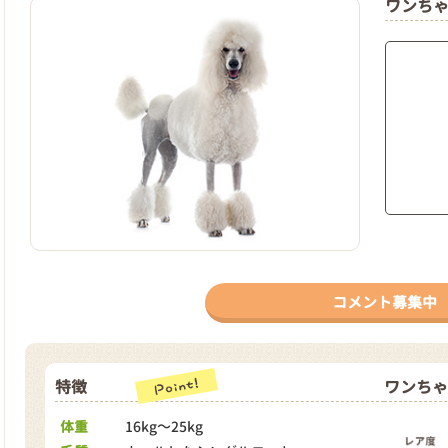
ワンち
コメント募集中
特徴
ワンちゃ
体重
16kg～25kg