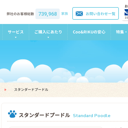
お
739,968
家族
お問い合わせ一覧
弊社のお客様総数
1
サービス
ご購入にあたり
Coo&RIKUの安心
特集・
スタンダードプードル
スタンダードプードル
Standard Poodle