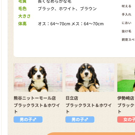
毛質
長くなめらかな毛
毛色
ブラック、ホワイト、ブラウン
大きさ
体高
オス：64～70cm メス：64～70cm
熊谷ニットーモール店
日立店
伊勢崎店
ブラックラスト＆ホワイ
ブラックラスト＆ホワイ
ブラック
ト
ト
ト
男の子♂
男の子♂
女の