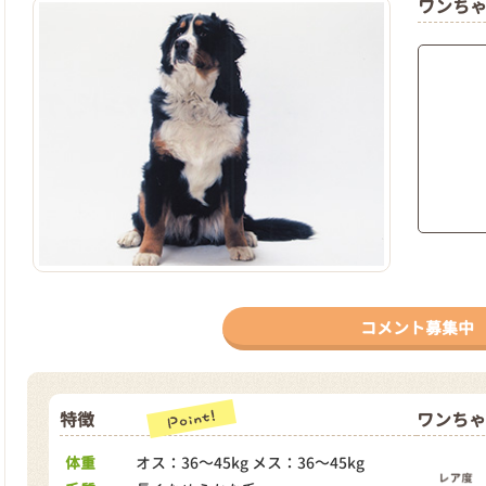
ワンち
コメント募集中
特徴
ワンちゃ
体重
オス：36～45kg メス：36～45kg