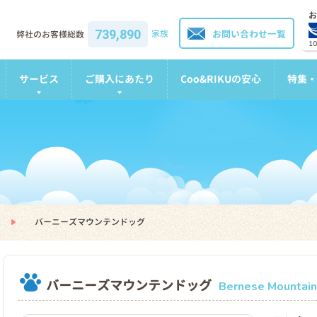
お
739,890
家族
お問い合わせ一覧
弊社のお客様総数
1
サービス
ご購入にあたり
Coo&RIKUの安心
特集・
バーニーズマウンテンドッグ
バーニーズマウンテンドッグ
Bernese Mountai