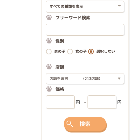
フリーワード検索
性別
男の子
女の子
選択しない
店舗
店舗を選択
（213店舗）
▼
価格
円
円
検索