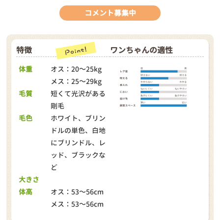
コメント募集中
特徴
ワンちゃんの適性
体重
オス：20～25kg
メス：25～29kg
毛質
短くて光沢がある
剛毛
毛色
ホワイト、ブリン
ドルの単色、白地
にブリンドル、レ
ッド、ブラックな
ど
大きさ
体高
オス：53～56cm
メス：53～56cm