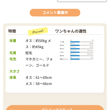
コメント募集中
特徴
ワンちゃんの適性
体重
オス：約50kg メ
ス：約45kg
毛質
短毛
毛色
マホガニー、フォ
ーン、ゴールド
大きさ
体高
オス：61～69cm
メス：58～66cm
ボルドーマスティフ