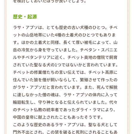
を検討しておいたほうが良いでしょう。
歴史・起源
ラサ・アプソは、とても歴史の古い犬種のひとつ。チベ
ットの山岳地帯にいた4種の土着犬のひとつでもありま
す。ほかの土着犬と同様、長くて厚い被毛によって、山
岳の冷気から身を守っていました。チベタン・スパニエ
ルやチベタンテリアに近く、チベット奥地の僧院で飼育
されていた聖なる犬の1つではないかと言われています。
チベットの修業僧たちの言い伝えでは、チベット高原に
住んでいた狼を僧が飼いならして、繁殖させて作ったの
がラサ・アプソだと言われています。また、死んで解脱
に達しなかった僧の魂は、ラサ・アプソの体内に入って
輪廻転生し、守り神となると伝えられていました。代々
のチベット仏教の統率者であったダライ・ラマにより、
中国の皇帝に献上されたこともあったそうです。
このような歴史のあるラサ・アプソは、聖なる犬として
門外不出とされ、この禁を破ると死刑にされることもあ