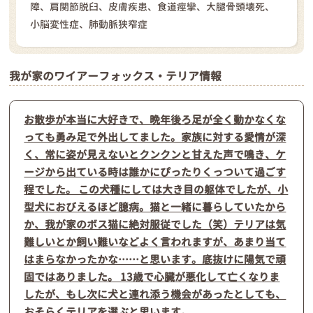
障、肩関節脱臼、皮膚疾患、食道痙攣、大腿骨頭壊死、
小脳変性症、肺動脈狭窄症
我が家のワイアーフォックス・テリア情報
お散歩が本当に大好きで、晩年後ろ足が全く動かなくな
っても勇み足で外出してました。家族に対する愛情が深
く、常に姿が見えないとクンクンと甘えた声で鳴き、ケ
ージから出ている時は誰かにぴったりくっついて過ごす
程でした。 この犬種にしては大き目の躯体でしたが、小
型犬におびえるほど臆病。猫と一緒に暮らしていたから
か、我が家のボス猫に絶対服従でした（笑）テリアは気
難しいとか飼い難いなどよく言われますが、あまり当て
はまらなかったかな……と思います。底抜けに陽気で頑
固ではありました。 13歳で心臓が悪化して亡くなりま
したが、もし次に犬と連れ添う機会があったとしても、
おそらくテリアを選ぶと思います。