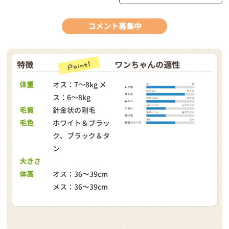
コメント募集中
特徴
ワンちゃんの適性
体重
オス：7～8kg メ
ス：6～8kg
毛質
針金状の剛毛
毛色
ホワイト＆ブラッ
ク、ブラック＆タ
ン
大きさ
体高
オス：36～39cm
メス：36～39cm