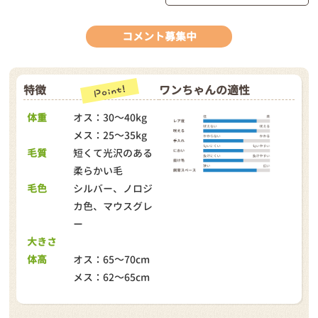
コメント募集中
特徴
ワンちゃんの適性
体重
オス：30～40kg
メス：25～35kg
毛質
短くて光沢のある
柔らかい毛
毛色
シルバー、ノロジ
カ色、マウスグレ
ー
大きさ
体高
オス：65～70cm
メス：62～65cm