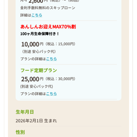
2,600
月々
円（税込）～（60回）
2026年02月06日
金利手数料無料のスキップローン
詳細は
こちら
あんしんお迎え
MAX70%割
100ヶ月生命保障付き！
10,000
円
（税込：15,000円）
（別途 安心パック代）
プランの詳細は
こちら
フード定期プラン
25,000
円
（税込：30,000円）
(別途 安心パック代)
プランの詳細は
こちら
生年月日
❮
❯
2026年2月1日 生まれ
性別