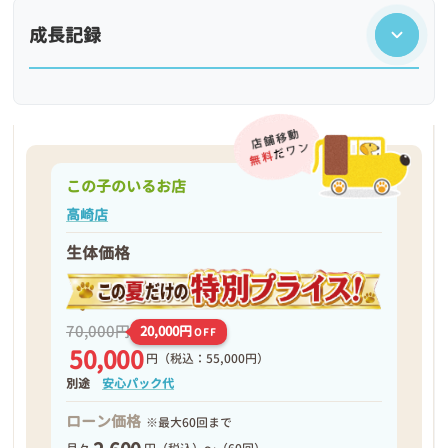
成長記録
この子のいるお店
高崎店
生体価格
❮
❯
70,000円
20,000円
OFF
50,000
円
（税込：55,000円）
別途
安心パック代
ローン価格
※最大60回まで