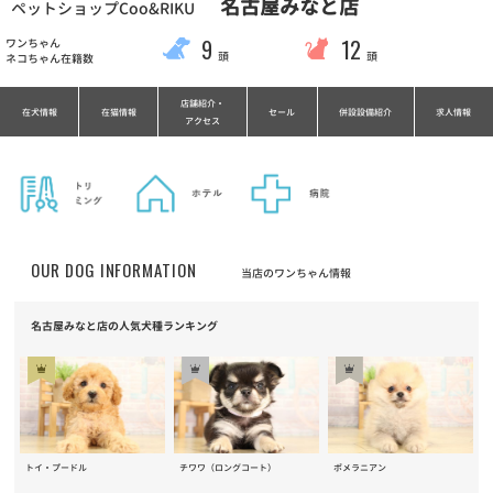
名古屋みなと店
ペットショップCoo&RIKU
9
12
ワンちゃん
頭
頭
ネコちゃん在籍数
店舗紹介・
在犬情報
在猫情報
セール
併設設備紹介
求人情報
アクセス
OUR DOG INFORMATION
当店のワンちゃん情報
名古屋みなと店の人気犬種ランキング
トイ・プードル
チワワ（ロングコート）
ポメラニアン