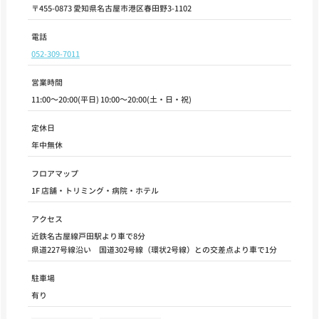
〒455-0873 愛知県名古屋市港区春田野3-1102
電話
052-309-7011
営業時間
11:00～20:00(平日) 10:00～20:00(土・日・祝)
定休日
年中無休
フロアマップ
1F 店舗・トリミング・病院・ホテル
アクセス
近鉄名古屋線戸田駅より車で8分
県道227号線沿い 国道302号線（環状2号線）との交差点より車で1分
駐車場
有り