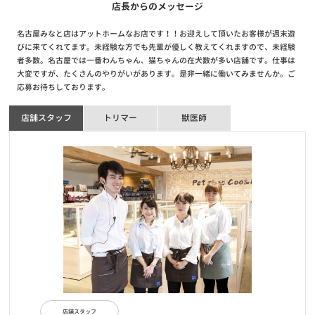
店長からのメッセージ
ービス～
名古屋みなと店はアットホームなお店です！！お迎えして頂いたお客様が週末遊
びに来てくれてます。未経験な方でも先輩が優しく教えてくれますので、未経験
お知らせ
2020/06/10
者多数。名古屋では一番わんちゃん、猫ちゃんの在犬数が多い店舗です。仕事は
全国47都道府県達成キャンペーン当選者発表！
大変ですが、たくさんのやりがいがあります。是非一緒に働いてみませんか。ご
応募お待ちしております。
お知らせ
2020/06/01
店舗スタッフ
トリマー
獣医師
【重要】新型コロナウイルスに伴う臨時休業店舗・営業時間短縮店
舗・入場制限店舗のお知らせ
お知らせ
2020/04/15
【重要】新型コロナウイルス感染拡大防止に伴う対応について
店舗スタッフ