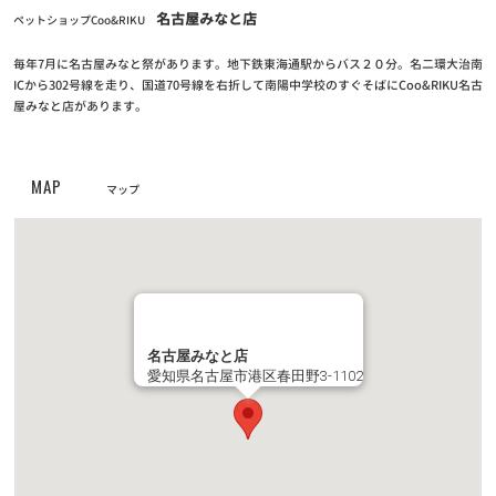
名古屋みなと店
ペットショップCoo&RIKU
【重要なお知らせ】クレジットカード情報最新化の再度のお願い
毎年7月に名古屋みなと祭があります。地下鉄東海通駅からバス２０分。名二環大治南
お知らせ
ICから302号線を走り、国道70号線を右折して南陽中学校のすぐそばにCoo&RIKU名古
2024/04/25
屋みなと店があります。
クーリク公式！定期フードアプリでより便利に！よりお得に！
お知らせ
2023/05/10
MAP
マップ
【定期フードアプリ】ワクチンチケット販売開始！
お知らせ
2023/03/27
全国の幼稚園・小学校・中学校に集金連絡袋約137万枚を寄贈
お知らせ
2023/03/24
名古屋みなと店
愛知県名古屋市港区春田野3-1102
PROPACペットフード廃盤のご案内
お知らせ
2022/11/24
第6回フォトコンテスト【ハロウィンコスプレでクリスマスプレゼ
ントをもらおう！】キャンペーン結果発表！