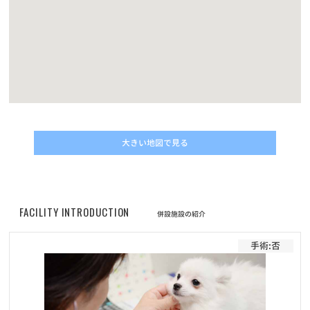
お知らせ
2022/11/10
動画コンテスト「うちの子自慢」結果発表！
お知らせ
2022/05/01
改正動物愛護管理法の施行に伴うマイクロチップについてのご案内
大きい地図で見る
お知らせ
2022/04/30
価格改定に伴うフード定期サービスのお申し込みについて
お知らせ
2022/04/30
FACILITY INTRODUCTION
併設施設の紹介
プレミアムペットフードELMOシリーズ商品の販売価格改定（値上
げ）のお知らせ
手術:否
お知らせ
2022/02/01
フード定期配送サービス 新商品「Bwild」追加のお知らせ