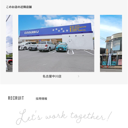
ELMO「ラムライスポテト」「アダルト・インドア」の配送遅延に
このお店の近隣店舗
ついて
お知らせ
2021/05/20
【重要】定期フードサービス配送業者変更のお知らせ
お知らせ
2021/04/22
【重要】定期フードサービス配送業者一部変更のお知らせ
お知らせ
2020/12/18
ニッポン放送「第46回ラジオ・チャリティ・ミュージックソン」を
東海店
応援しています
お知らせ
RECRUIT
2020/12/01
採用情報
長期保障付きの「あんしん半額キャンペーン」が登場
お知らせ
2020/10/19
【サービス終了のお知らせ】自宅でこんにちワン～お家で抱っこサ