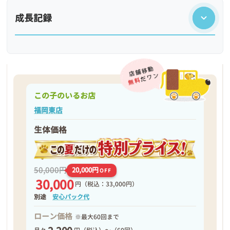
成長記録
この子のいるお店
福岡東店
生体価格
❮
❯
50,000円
20,000円
OFF
30,000
円
（税込：33,000円）
別途
安心パック代
ローン価格
※最大60回まで