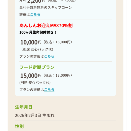
2,200
月々
円（税込）～（60回）
2026年02月09日
金利手数料無料のスキップローン
詳細は
こちら
あんしんお迎え
MAX70%割
100ヶ月生命保障付き！
10,000
円
（税込：13,000円）
（別途 安心パック代）
プランの詳細は
こちら
フード定期プラン
15,000
円
（税込：18,000円）
(別途 安心パック代)
プランの詳細は
こちら
生年月日
❮
❯
2026年2月3日 生まれ
性別