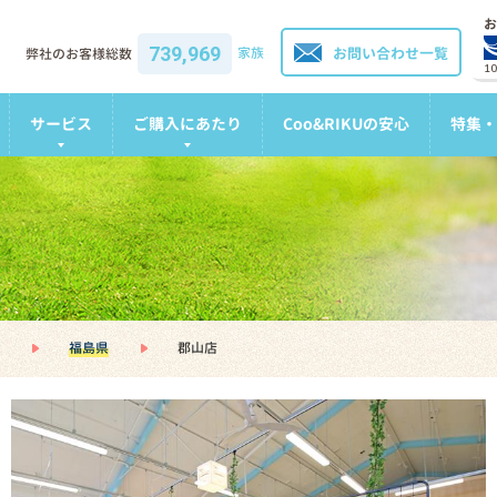
お
739,969
家族
お問い合わせ一覧
弊社のお客様総数
1
サービス
ご購入にあたり
Coo&RIKUの安心
特集・
福島県
郡山店