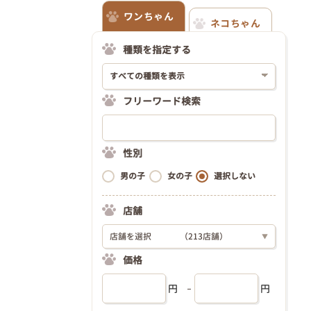
ワンちゃん
ネコちゃん
種類を指定する
フリーワード検索
性別
男の子
女の子
選択しない
店舗
店舗を選択
（213店舗）
▼
価格
円
円