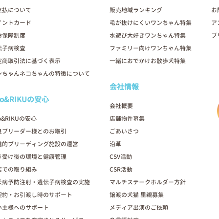
支払について
販売地域ランキング
お
イントカード
毛が抜けにくいワンちゃん特集
ア
命保障制度
水遊び大好きワンちゃん特集
ブ
伝子病検査
ファミリー向けワンちゃん特集
定商取引法に基づく表示
一緒におでかけお散歩犬特集
ンちゃんネコちゃんの特徴について
会社情報
oo&RIKUの安心
会社概要
o&RIKUの安心
店舗物件募集
良ブリーダー様とのお取引
ごあいさつ
進的ブリーディング施設の運営
沿革
き受け後の環境と健康管理
CSV活動
店での取り組み
CSR活動
犬病予防注射・遺伝子病検査の実施
マルチステークホルダー方針
契約・お引渡し時のサポート
譲渡の犬猫 里親募集
い主様へのサポート
メディア出演のご依頼