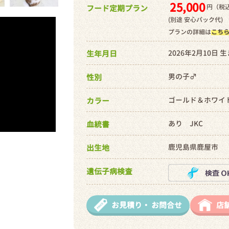
25,000
円（税込
フード定期プラン
(別途 安心パック代)
プランの詳細は
こち
2026年2月10日 
生年月日
男の子♂
性別
ゴールド＆ホワイ
カラー
あり JKC
血統書
鹿児島県鹿屋市
出生地
遺伝子病検査
お見積り・
お問合せ
店