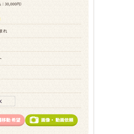
：30,000円）
ら
生まれ
ト
舗移動
希望
画像・
動画依頼