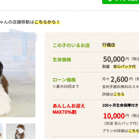
ゃんの店舗移動は
こちらから！
行橋店
この子のいるお店
50,000
円（税込
生体価格
別途
安心パック代
2,600
月々
円（
ローン価格
※最大60回まで
金利手数料無料のス
詳細は
こちら
あんしんお迎え
100ヶ月生命保障付き
MAX70%割
10,000
円（税込
（別途 安心パック代
プランの詳細は
こち