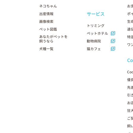
ネコちゃん
お
サービス
出産情報
ポ
画像検索
生
トリミング
ペット図鑑
遺
ペットホテル
あなたがペットを
特
飼うなら
動物病院
ワ
犬種一覧
猫カフェ
C
Co
優
先
引
お
狂
ご
飼