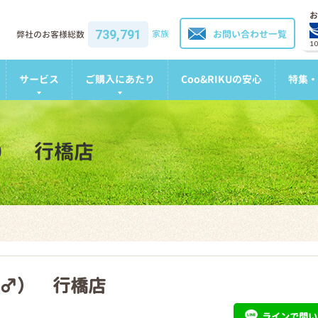
お
739,791
家族
お問い合わせ一覧
弊社のお客様総数
1
サービス
ご購入にあたり
Coo&RIKUの安心
特集・
） 行橋店
♂） 行橋店
ライン
で問い