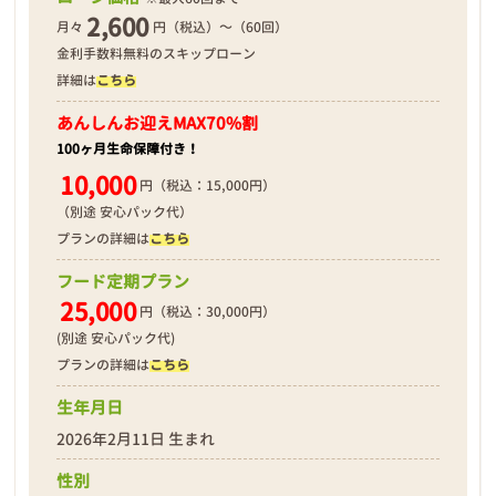
2,600
月々
円（税込）～（60回）
金利手数料無料のスキップローン
詳細は
こちら
あんしんお迎え
MAX70%割
100ヶ月生命保障付き！
10,000
円（税込：15,000円）
（別途 安心パック代）
プランの詳細は
こちら
フード定期プラン
25,000
円（税込：30,000円）
(別途 安心パック代)
プランの詳細は
こちら
生年月日
2026年2月11日 生まれ
性別