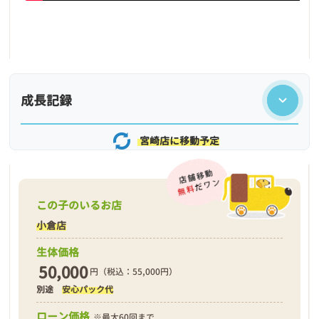
成長記録
宮崎店に移動予定
この子のいるお店
小倉店
生体価格
50,000
円（税込：55,000円）
別途
安心パック代
❮
❯
ローン価格
※最大60回まで