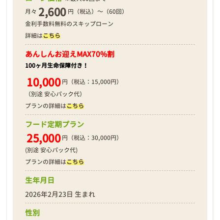
2,600
月々
円（税込）～（60回）
金利手数料無料のスキップローン
詳細は
こちら
2026年02月24日
あんしんお迎え
MAX70%割
100ヶ月生命保障付き！
10,000
円（税込：15,000円）
（別途 安心パック代）
プランの詳細は
こちら
フード定期プラン
25,000
円（税込：30,000円）
(別途 安心パック代)
プランの詳細は
こちら
生年月日
2026年2月23日 生まれ
性別