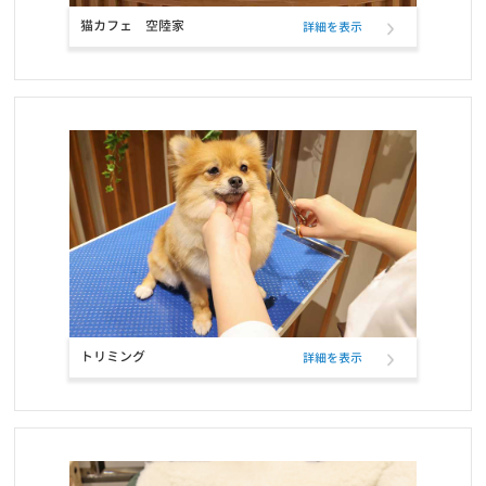
猫カフェ 空陸家
詳細を表示
お知らせ
2021/10/12
定期フードサービス ELMOパッケージリニューアルのお知らせ
お知らせ
2021/10/12
定期フードアプリでフードサンプル配布のお知らせ
お知らせ
2021/09/22
おかげさまで5冠達成致しました！！
お知らせ
2021/09/21
定期フードアプリが「商品も追加購入できる」新機能で更に便利
トリミング
詳細を表示
に！
お知らせ
2021/07/27
ELMO「ラムライスポテト」「アダルト・インドア」の配送遅延に
ついて