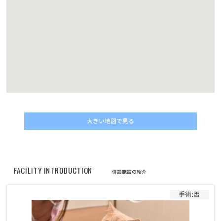
お知らせ
2022/11/10
動画コンテスト「うちの子自慢」結果発表！
お知らせ
2022/05/01
改正動物愛護管理法の施行に伴うマイクロチップについてのご案内
お知らせ
2022/04/30
価格改定に伴うフード定期サービスのお申し込みについて
大きい地図で見る
お知らせ
2022/04/30
プレミアムペットフードELMOシリーズ商品の販売価格改定（値上
げ）のお知らせ
FACILITY INTRODUCTION
お知らせ
2022/02/01
併設施設の紹介
フード定期配送サービス 新商品「Bwild」追加のお知らせ
手術:否
お知らせ
2022/01/19