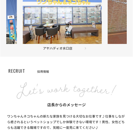
お知らせ
2020/06/10
全国47都道府県達成キャンペーン当選者発表！
お知らせ
2020/06/01
【重要】新型コロナウイルスに伴う臨時休業店舗・営業時間短縮店
舗・入場制限店舗のお知らせ
長浜店
お知らせ
2020/04/15
【重要】新型コロナウイルス感染拡大防止に伴う対応について
RECRUIT
採用情報
店長からのメッセージ
ワンちゃんネコちゃんの新たな家族を見つける大切なお仕事です♪仕事をしなが
ら癒されるというペットショップでしか体験できない環境です！男性、女性どち
らも活躍できる職場ですので、気軽に一度見に来てください♪