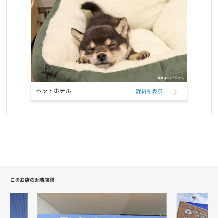
お知らせ
2021/05/20
【重要】定期フードサービス配送業者変更のお知らせ
お知らせ
2021/04/22
【重要】定期フードサービス配送業者一部変更のお知らせ
ペットホテル
詳細を表示
お知らせ
2020/12/18
ニッポン放送「第46回ラジオ・チャリティ・ミュージックソン」を
応援しています
お知らせ
2020/12/01
長期保障付きの「あんしん半額キャンペーン」が登場
このお店の近隣店舗
お知らせ
2020/10/19
【サービス終了のお知らせ】自宅でこんにちワン～お家で抱っこサ
ービス～