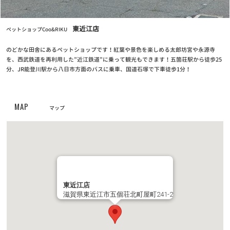
お知らせ
2024/04/25
東近江店
ペットショップCoo&RIKU
クーリク公式！定期フードアプリでより便利に！よりお得に！
のどかな田舎にあるペットショップです！紅葉や景色を楽しめる太郎坊宮や永源寺
お知らせ
を、西武鉄道を再利用した”近江鉄道”に乗って観光もできます！五箇荘駅から徒歩25
2023/05/10
分、JR能登川駅から八日市方面のバスに乗車、国道石塚で下車徒歩1分！
【定期フードアプリ】ワクチンチケット販売開始！
お知らせ
2023/03/27
MAP
マップ
全国の幼稚園・小学校・中学校に集金連絡袋約137万枚を寄贈
お知らせ
2023/03/24
PROPACペットフード廃盤のご案内
お知らせ
2022/11/24
東近江店
滋賀県東近江市五個荘北町屋町241-2
第6回フォトコンテスト【ハロウィンコスプレでクリスマスプレゼ
ントをもらおう！】キャンペーン結果発表！