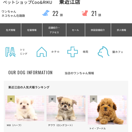
東近江店
ペットショップCoo&RIKU
22
21
ワンちゃん
頭
頭
ネコちゃん在籍数
店舗紹介・
在犬情報
在猫情報
セール
併設設備紹介
求人情報
アクセス
OUR DOG INFORMATION
当店のワンちゃん情報
東近江店の人気犬種ランキング
MIX（ハーフ）
チワワ（ロングコート）
トイ・プードル