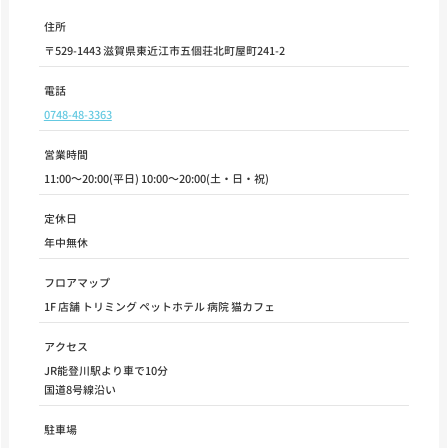
住所
〒529-1443 滋賀県東近江市五個荘北町屋町241-2
電話
0748-48-3363
営業時間
11:00～20:00(平日) 10:00～20:00(土・日・祝)
定休日
年中無休
フロアマップ
1F 店舗 トリミング ペットホテル 病院 猫カフェ
アクセス
JR能登川駅より車で10分
国道8号線沿い
駐車場