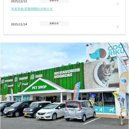
お知らせ
2025/12/12
年末年始 営業時間のお知らせ
お知らせ
2025/11/14
2026年クーリクカレンダー全国の店舗にて無料配布中！！
お知らせ
2025/11/03
【12/2(火)まで】クリスマスケーキ・おせちご予約受付中！
お知らせ
2025/07/17
7/24(木)営業時間変更のお知らせ
お知らせ
2025/07/01
7月1日(火) GRAND OPENING！奈良富雄南店
お知らせ
2024/11/12
【重要なお知らせ】クレジットカード情報最新化の再度のお願い