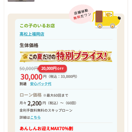
この子のいるお店
高松上福岡店
生体価格
50,000円
20,000円
OFF
30,000
円
（税込：33,000円）
別途
安心パック代
ローン価格
※最大60回まで
2,200
月々
円（税込）～（60回）
金利手数料無料のスキップローン
詳細は
こちら
あんしんお迎え
MAX70%割