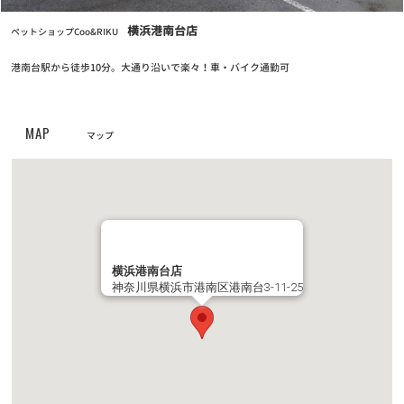
お知らせ
2024/04/25
横浜港南台店
ペットショップCoo&RIKU
クーリク公式！定期フードアプリでより便利に！よりお得に！
港南台駅から徒歩10分。大通り沿いで楽々！車・バイク通勤可
お知らせ
2023/05/10
【定期フードアプリ】ワクチンチケット販売開始！
MAP
マップ
お知らせ
2023/03/27
全国の幼稚園・小学校・中学校に集金連絡袋約137万枚を寄贈
お知らせ
2023/03/24
PROPACペットフード廃盤のご案内
横浜港南台店
神奈川県横浜市港南区港南台3-11-25
お知らせ
2022/11/24
第6回フォトコンテスト【ハロウィンコスプレでクリスマスプレゼ
ントをもらおう！】キャンペーン結果発表！
お知らせ
2022/11/10