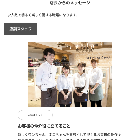
お知らせ
2020/06/10
店長からのメッセージ
全国47都道府県達成キャンペーン当選者発表！
少人数で明るく楽しく働ける職場になります。
お知らせ
2020/06/01
店舗スタッフ
【重要】新型コロナウイルスに伴う臨時休業店舗・営業時間短縮店
舗・入場制限店舗のお知らせ
お知らせ
2020/04/15
【重要】新型コロナウイルス感染拡大防止に伴う対応について
店舗スタッフ
お客様の仲介役に立てること
新しくワンちゃん、ネコちゃんを家族として迎えるお客様の仲介役