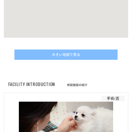
動画コンテスト「うちの子自慢」結果発表！
お知らせ
2022/05/01
改正動物愛護管理法の施行に伴うマイクロチップについてのご案内
お知らせ
2022/04/30
価格改定に伴うフード定期サービスのお申し込みについて
大きい地図で見る
お知らせ
2022/04/30
プレミアムペットフードELMOシリーズ商品の販売価格改定（値上
げ）のお知らせ
FACILITY INTRODUCTION
併設施設の紹介
お知らせ
2022/02/01
手術:否
フード定期配送サービス 新商品「Bwild」追加のお知らせ
お知らせ
2022/01/19
ワンちゃんネコちゃんのための休憩時間のお知らせ