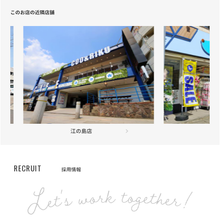
お知らせ
2021/05/20
このお店の近隣店舗
【重要】定期フードサービス配送業者変更のお知らせ
お知らせ
2021/04/22
【重要】定期フードサービス配送業者一部変更のお知らせ
お知らせ
2020/12/18
ニッポン放送「第46回ラジオ・チャリティ・ミュージックソン」を
応援しています
横浜旭店
お知らせ
2020/12/01
長期保障付きの「あんしん半額キャンペーン」が登場
RECRUIT
採用情報
お知らせ
2020/10/19
【サービス終了のお知らせ】自宅でこんにちワン～お家で抱っこサ
ービス～