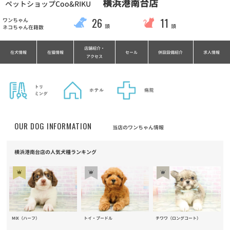
横浜港南台店
ペットショップCoo&RIKU
26
11
ワンちゃん
頭
頭
ネコちゃん在籍数
店舗紹介・
在犬情報
在猫情報
セール
併設設備紹介
求人情報
アクセス
OUR DOG INFORMATION
当店のワンちゃん情報
横浜港南台店の人気犬種ランキング
MIX（ハーフ）
トイ・プードル
チワワ（ロングコート）