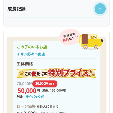
成長記録
この子のいるお店
イオン野々市南店
生体価格
❮
❯
70,000円
20,000円
OFF
50,000
円
（税込：55,000円）
別途
安心パック代
ローン価格
※最大60回まで