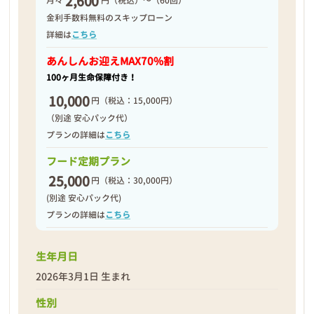
2,600
月々
円（税込）～（60回）
2026年03月13日
金利手数料無料のスキップローン
詳細は
こちら
あんしんお迎え
MAX70%割
100ヶ月生命保障付き！
10,000
円
（税込：15,000円）
（別途 安心パック代）
プランの詳細は
こちら
フード定期プラン
25,000
円
（税込：30,000円）
(別途 安心パック代)
プランの詳細は
こちら
生年月日
❮
❯
2026年3月1日 生まれ
性別