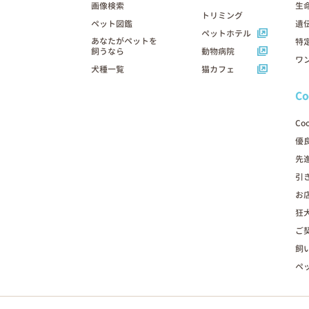
画像検索
生
トリミング
ペット図鑑
遺
ペットホテル
あなたがペットを
特
飼うなら
動物病院
ワ
犬種一覧
猫カフェ
C
Co
優
先
引
お
狂
ご
飼
ペ