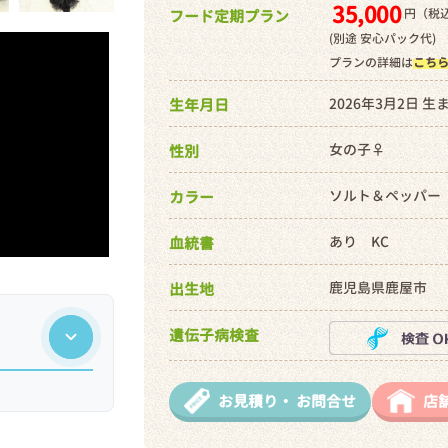
35,000
円（税込
フード定期プラン
(別途 安心パック代)
プランの詳細は
こち
2026年3月2日 生
生年月日
女の子♀
性別
ソルト＆ペッパー
カラー
あり KC
血統書
鹿児島県鹿屋市
出生地
遺伝子病検査
お見積り・
お問合せ
店