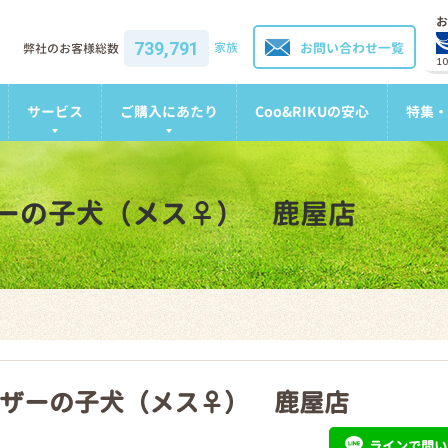
お
739,791
家族
お問い合わせ一覧
弊社のお客様総数
1
サービス
ご購入にあたり
Coo&RIKUの安心
特集・
ーの子犬（メス♀） 鹿屋店
ザーの子犬（メス♀） 鹿屋店
ライン
で問い