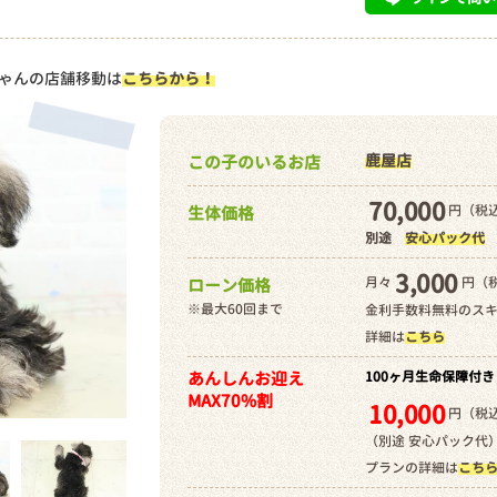
ゃんの店舗移動は
こちらから！
鹿屋店
この子のいるお店
70,000
円（税込
生体価格
別途
安心パック代
3,000
月々
円（
ローン価格
※最大60回まで
金利手数料無料のス
詳細は
こちら
あんしんお迎え
100ヶ月生命保障付き
MAX70%割
10,000
円（税込
（別途 安心パック代
プランの詳細は
こち