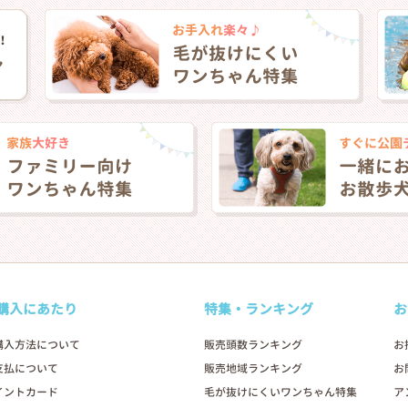
❯
購入にあたり
特集・ランキング
お
購入方法について
販売頭数ランキング
お
支払について
販売地域ランキング
お
2026年03月11日
イントカード
毛が抜けにくいワンちゃん特集
ア