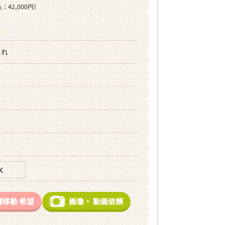
：42,000円）
ら
まれ
舗移動
希望
画像・
動画依頼