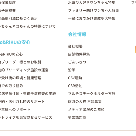
命保障制度
水遊び大好きワンちゃん特集
ブ
伝子病検査
ファミリー向けワンちゃん特集
定商取引法に基づく表示
一緒におでかけお散歩犬特集
ンちゃんネコちゃんの特徴について
会社情報
oo&RIKUの安心
会社概要
o&RIKUの安心
店舗物件募集
良ブリーダー様とのお取引
ごあいさつ
進的ブリーディング施設の運営
沿革
き受け後の環境と健康管理
CSV活動
店での取り組み
CSR活動
犬病予防注射・遺伝子病検査の実施
マルチステークホルダー方針
契約・お引渡し時のサポート
譲渡の犬猫 里親募集
い主様へのサポート
メディア出演のご依頼
ットライフを充実させるサービス
多言語対応