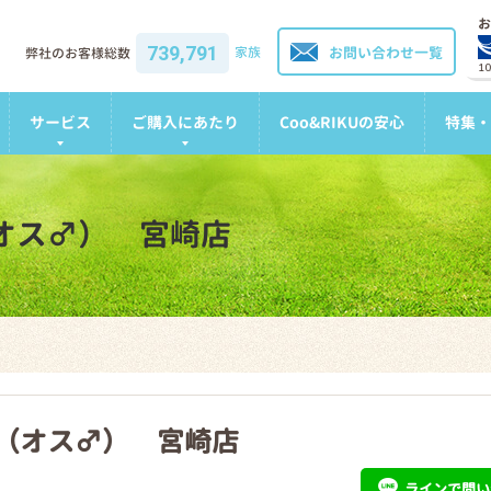
お
739,791
家族
お問い合わせ一覧
弊社のお客様総数
1
サービス
ご購入にあたり
Coo&RIKUの安心
特集・
（オス♂） 宮崎店
犬（オス♂） 宮崎店
ライン
で問い