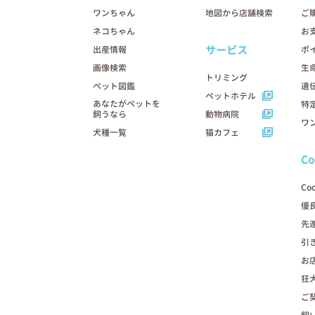
ワンちゃん
地図から店舗検索
ご
ネコちゃん
お
サービス
出産情報
ポ
画像検索
生
トリミング
ペット図鑑
遺
ペットホテル
あなたがペットを
特
飼うなら
動物病院
ワ
犬種一覧
猫カフェ
C
Co
優
先
引
お
狂
ご