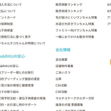
購入方法について
販売頭数ランキング
お
支払について
販売地域ランキング
お
イントカード
毛が抜けにくいワンちゃん特集
ア
命保障制度
水遊び大好きワンちゃん特集
ブ
伝子病検査
ファミリー向けワンちゃん特集
定商取引法に基づく表示
一緒におでかけお散歩犬特集
ンちゃんネコちゃんの特徴について
会社情報
oo&RIKUの安心
会社概要
o&RIKUの安心
店舗物件募集
良ブリーダー様とのお取引
ごあいさつ
進的ブリーディング施設の運営
沿革
き受け後の環境と健康管理
CSV活動
店での取り組み
CSR活動
犬病予防注射・遺伝子病検査の実施
マルチステークホルダー方針
契約・お引渡し時のサポート
譲渡の犬猫 里親募集