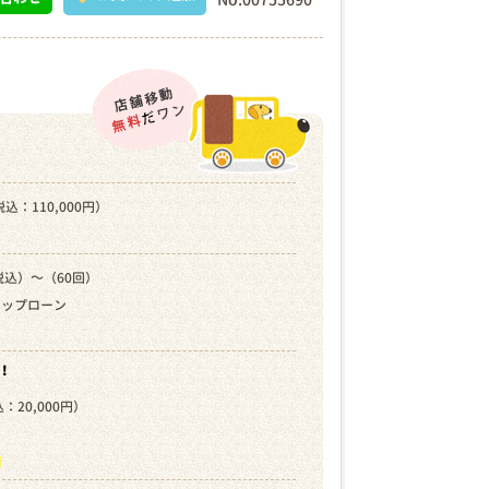
込：110,000円）
税込）～（60回）
キップローン
！
：20,000円）
）
ら