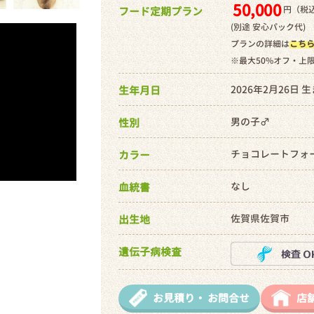
50,000
円（税込
フード定期プラン
(別途 安心パック代)
プランの詳細は
こち
※最大50%オフ・上
2026年2月26日 
生年月日
男の子♂
性別
チョコレートフォ
カラー
なし
血統書
佐賀県佐賀市
出生地
遺伝子病検査
お見積り・
お問合せ
店