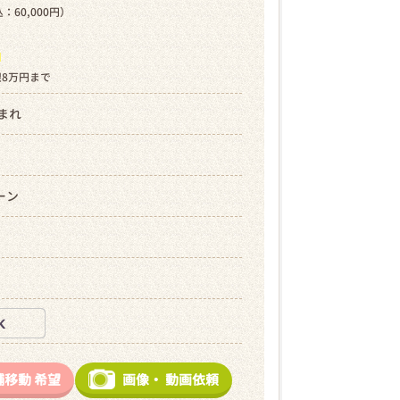
：60,000円）
ら
限8万円まで
生まれ
ーン
舗移動
希望
画像・
動画依頼