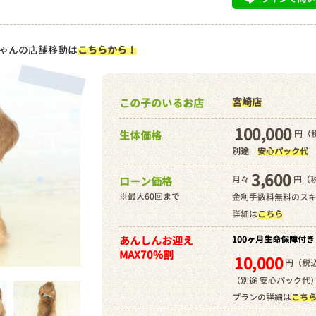
ゃんの店舗移動は
こちらから！
宮崎店
この子のいるお店
100,000
円（税
生体価格
別途
安心パック代
3,600
月々
円（
ローン価格
※最大60回まで
金利手数料無料のス
詳細は
こちら
あんしんお迎え
100ヶ月生命保障付き
MAX70%割
10,000
円（税込
（別途 安心パック代
プランの詳細は
こち