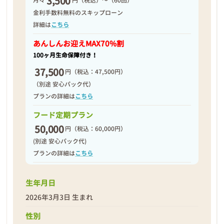
3,500
月々
円（税込）～（60回）
2026年03月14日
金利手数料無料のスキップローン
詳細は
こちら
あんしんお迎え
MAX70%割
100ヶ月生命保障付き！
37,500
円
（税込：47,500円）
（別途 安心パック代）
プランの詳細は
こちら
フード定期プラン
50,000
円
（税込：60,000円）
(別途 安心パック代)
プランの詳細は
こちら
生年月日
2026年3月3日 生まれ
性別