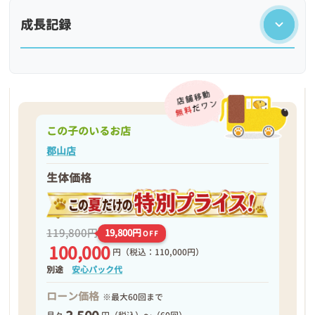
成長記録
この子のいるお店
郡山店
生体価格
❮
❯
119,800円
19,800円
OFF
100,000
円
（税込：110,000円）
別途
安心パック代
ローン価格
※最大60回まで