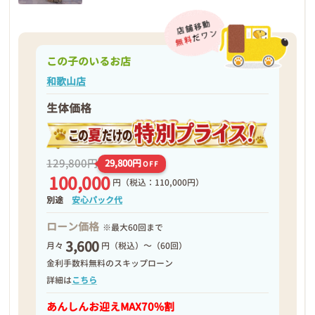
この子のいるお店
和歌山店
生体価格
129,800円
29,800円
OFF
100,000
円
（税込：110,000円）
別途
安心パック代
ローン価格
※最大60回まで
3,600
月々
円（税込）～（60回）
金利手数料無料のスキップローン
詳細は
こちら
あんしんお迎え
MAX70%割