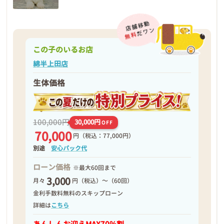
この子のいるお店
綿半上田店
生体価格
100,000円
30,000円
OFF
70,000
円
（税込：77,000円）
別途
安心パック代
ローン価格
※最大60回まで
3,000
月々
円（税込）～（60回）
金利手数料無料のスキップローン
詳細は
こちら