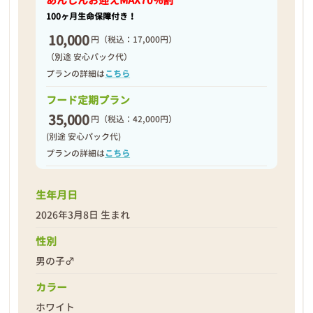
あんしんお迎え
MAX70%割
100ヶ月生命保障付き！
10,000
円
（税込：17,000円）
（別途 安心パック代）
プランの詳細は
こちら
フード定期プラン
35,000
円
（税込：42,000円）
(別途 安心パック代)
プランの詳細は
こちら
生年月日
2026年3月8日 生まれ
性別
男の子♂
カラー
ホワイト