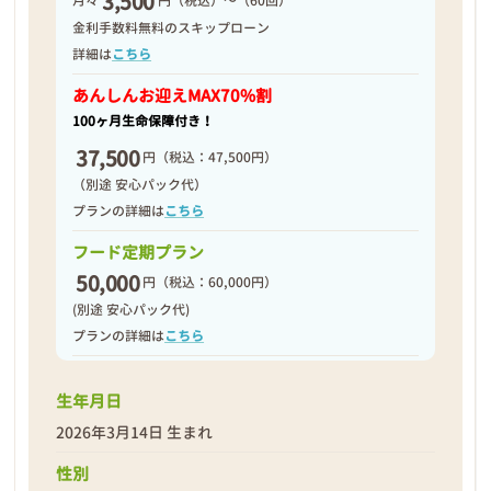
3,500
月々
円（税込）～（60回）
2026年03月15日
金利手数料無料のスキップローン
詳細は
こちら
あんしんお迎え
MAX70%割
100ヶ月生命保障付き！
37,500
円
（税込：47,500円）
（別途 安心パック代）
プランの詳細は
こちら
フード定期プラン
50,000
円
（税込：60,000円）
(別途 安心パック代)
プランの詳細は
こちら
生年月日
❮
❯
2026年3月14日 生まれ
性別