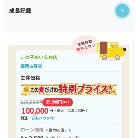
成長記録
この子のいるお店
福岡古賀店
生体価格
❮
❯
129,800円
29,800円
OFF
100,000
円
（税込：110,000円）
別途
安心パック代
ローン価格
※最大60回まで