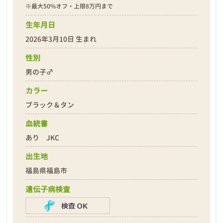
※最大50%オフ・上限8万円まで
生年月日
2026年3月10日 生まれ
性別
❮
❯
男の子♂
カラー
ブラック＆タン
血統書
あり JKC
出生地
2026年03月12日
福島県福島市
遺伝子病検査