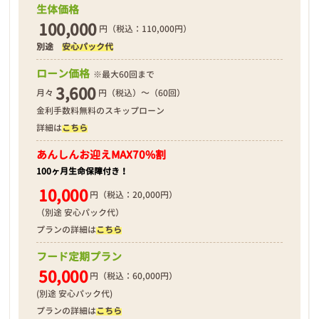
生体価格
100,000
円（税込：110,000円）
別途
安心パック代
❮
❯
ローン価格
※最大60回まで
3,600
月々
円（税込）～（60回）
金利手数料無料のスキップローン
詳細は
こちら
2026年03月12日
あんしんお迎え
MAX70%割
100ヶ月生命保障付き！
10,000
円（税込：20,000円）
（別途 安心パック代）
プランの詳細は
こちら
フード定期プラン
50,000
円（税込：60,000円）
(別途 安心パック代)
プランの詳細は
こちら