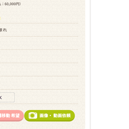
：60,000円）
ら
生まれ
舗移動
希望
画像・
動画依頼