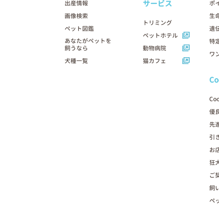
サービス
出産情報
ポ
画像検索
生
トリミング
ペット図鑑
遺
ペットホテル
あなたがペットを
特
飼うなら
動物病院
ワ
犬種一覧
猫カフェ
C
Co
優
先
引
お
狂
ご
飼
ペ