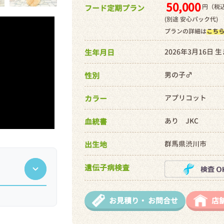
50,000
円（税込
フード定期プラン
(別途 安心パック代)
プランの詳細は
こち
2026年3月16日 
生年月日
男の子♂
性別
アプリコット
カラー
あり JKC
血統書
群馬県渋川市
出生地
遺伝子病検査
お見積り・
お問合せ
店