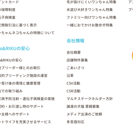
イントカード
毛が抜けにくいワンちゃん特集
ア
命保障制度
水遊び大好きワンちゃん特集
ブ
伝子病検査
ファミリー向けワンちゃん特集
定商取引法に基づく表示
一緒におでかけお散歩犬特集
ンちゃんネコちゃんの特徴について
会社情報
oo&RIKUの安心
会社概要
o&RIKUの安心
店舗物件募集
良ブリーダー様とのお取引
ごあいさつ
進的ブリーディング施設の運営
沿革
き受け後の環境と健康管理
CSV活動
店での取り組み
CSR活動
犬病予防注射・遺伝子病検査の実施
マルチステークホルダー方針
契約・お引渡し時のサポート
譲渡の犬猫 里親募集
い主様へのサポート
メディア出演のご依頼
ットライフを充実させるサービス
多言語対応