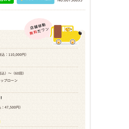
込：110,000円）
税込）～（60回）
キップローン
！
：47,500円）
）
ら