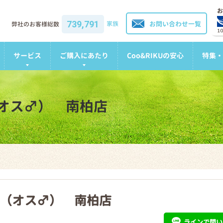
お
739,791
家族
お問い合わせ一覧
弊社のお客様総数
1
サービス
ご購入にあたり
Coo&RIKUの安心
特集・
オス♂） 南柏店
（オス♂） 南柏店
ライン
で問い