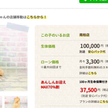
ゃんの店舗移動は
こちらから！
南柏店
この子のいるお店
100,000
円（税
生体価格
別途
安心パック代
3,300
月々
円（
ローン価格
※最大60回まで
金利手数料無料のス
詳細は
こちら
あんしんお迎え
100ヶ月生命保障付き
MAX70%割
37,500
円（税込
（別途 安心パック代
プランの詳細は
こち