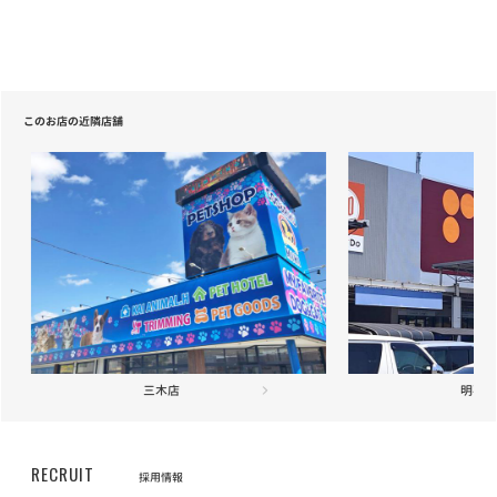
ELMO「ラムライスポテト」「アダルト・インドア」の配送遅延に
ついて
お知らせ
2021/05/20
このお店の近隣店舗
【重要】定期フードサービス配送業者変更のお知らせ
お知らせ
2021/04/22
【重要】定期フードサービス配送業者一部変更のお知らせ
お知らせ
2020/12/18
ニッポン放送「第46回ラジオ・チャリティ・ミュージックソン」を
応援しています
お知らせ
2020/12/01
明石店
長期保障付きの「あんしん半額キャンペーン」が登場
お知らせ
RECRUIT
2020/10/19
採用情報