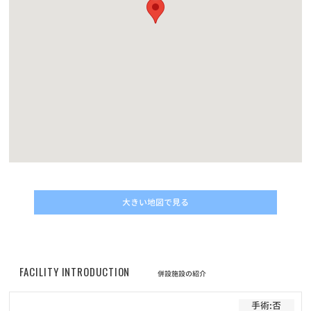
ントをもらおう！】キャンペーン結果発表！
お知らせ
2022/11/10
動画コンテスト「うちの子自慢」結果発表！
お知らせ
2022/05/01
改正動物愛護管理法の施行に伴うマイクロチップについてのご案内
お知らせ
2022/04/30
価格改定に伴うフード定期サービスのお申し込みについて
大きい地図で見る
お知らせ
2022/04/30
プレミアムペットフードELMOシリーズ商品の販売価格改定（値上
げ）のお知らせ
FACILITY INTRODUCTION
お知らせ
2022/02/01
併設施設の紹介
フード定期配送サービス 新商品「Bwild」追加のお知らせ
手術:否