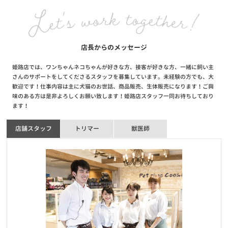
【サービス終了のお知らせ】自宅でこんにちワン～お家で抱っこサ
ービス～
お知らせ
2020/06/10
店長からのメッセージ
全国47都道府県達成キャンペーン当選者発表！
姫路店では、ワンちゃんネコちゃんが好きな方、接客が好きな方、一緒に飼い主
さんのサポートをしてくださるスタッフを募集しています。未経験の方でも、大
お知らせ
2020/06/01
歓迎です！仕事内容は主に犬猫のお世話、商品販売、生体販売になります！ご興
【重要】新型コロナウイルスに伴う臨時休業店舗・営業時間短縮店
味のある方は是非よろしくお願い致します！姫路店スタッフ一同お待ちしており
舗・入場制限店舗のお知らせ
ます！
店舗スタッフ
トリマー
獣医師
お知らせ
2020/04/15
【重要】新型コロナウイルス感染拡大防止に伴う対応について