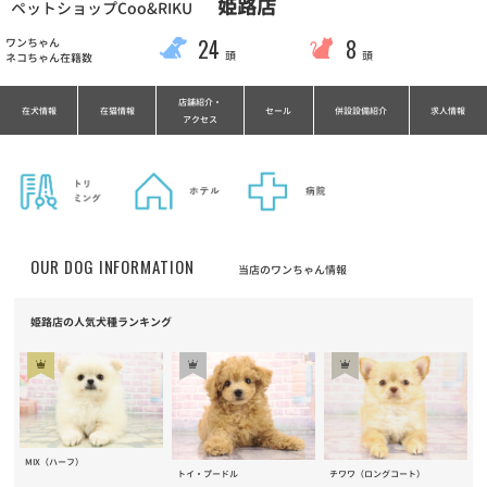
姫路店
ペットショップCoo&RIKU
24
8
ワンちゃん
頭
頭
ネコちゃん在籍数
店舗紹介・
在犬情報
在猫情報
セール
併設設備紹介
求人情報
アクセス
OUR DOG INFORMATION
当店のワンちゃん情報
姫路店の人気犬種ランキング
MIX（ハーフ）
トイ・プードル
チワワ（ロングコート）