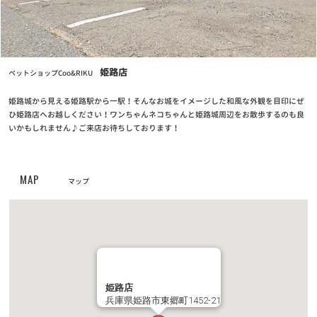
2024/11/12
【重要なお知らせ】クレジットカード情報最新化の再度のお願い
お知らせ
2024/04/25
姫路店
ペットショップCoo&RIKU
クーリク公式！定期フードアプリでより便利に！よりお得に！
姫路城から見える姫路駅から一駅！そんなお城をイメージした和風な外観を目印にぜ
お知らせ
ひ姫路店へお越しください！ワンちゃんネコちゃんと姫路城周辺をお散歩するのも良
2023/05/10
いかもしれません♪ご来店お待ちしております！
【定期フードアプリ】ワクチンチケット販売開始！
お知らせ
2023/03/27
MAP
マップ
全国の幼稚園・小学校・中学校に集金連絡袋約137万枚を寄贈
お知らせ
2023/03/24
PROPACペットフード廃盤のご案内
お知らせ
2022/11/24
姫路店
兵庫県姫路市東郷町1452-21
第6回フォトコンテスト【ハロウィンコスプレでクリスマスプレゼ