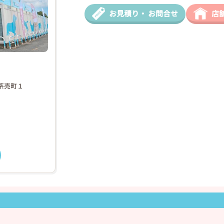
お見積り・
お問合せ
店
❯
2026年03月09日
区茶売町１