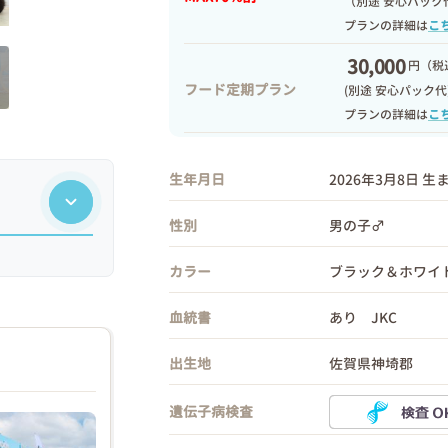
（別途 安心パック
プランの詳細は
こ
30,000
円
（税込
フード定期プラン
(別途 安心パック代
プランの詳細は
こ
生年月日
2026年3月8日 生
性別
男の子♂
カラー
ブラック＆ホワイ
血統書
あり JKC
出生地
佐賀県神埼郡
遺伝子病検査