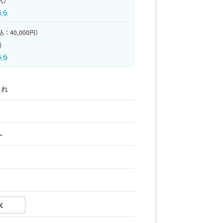
代）
ちら
：40,000円）
)
ちら
まれ
ト