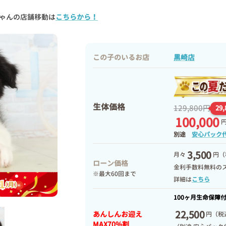
ゃんの店舗移動は
こちらから！
この子のいるお店
黒崎店
生体価格
129,800円
29
100,000
別途
安心パック
3,500
月々
円（
ローン価格
金利手数料無料の
※最大60回まで
詳細は
こちら
100ヶ月生命保障
22,500
あんしんお迎え
円
（税込
MAX70%割