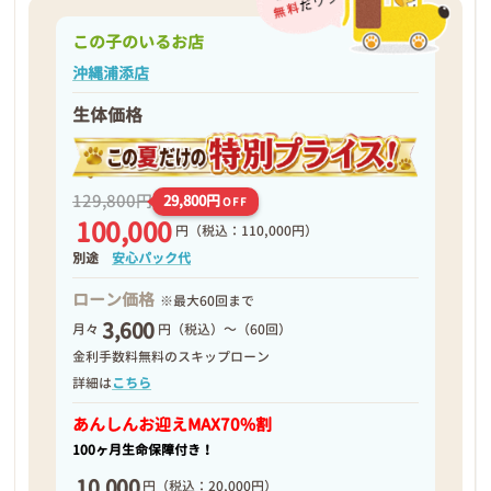
この子のいるお店
沖縄浦添店
生体価格
129,800円
29,800円
OFF
100,000
円
（税込：110,000円）
別途
安心パック代
ローン価格
※最大60回まで
3,600
月々
円（税込）～（60回）
金利手数料無料のスキップローン
詳細は
こちら
あんしんお迎え
MAX70%割
100ヶ月生命保障付き！
10,000
円
（税込：20,000円）