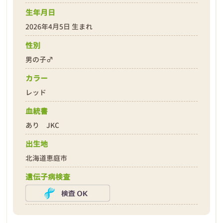
生年月日
2026年4月5日 生まれ
性別
❮
❯
男の子♂
カラー
レッド
血統書
あり JKC
出生地
2026年04月12日
北海道恵庭市
遺伝子病検査