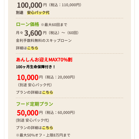
100,000
円（税込：110,000円）
別途
安心パック代
❮
❯
ローン価格
※最大60回まで
3,600
月々
円（税込）～（60回）
金利手数料無料のスキップローン
詳細は
こちら
2026年04月12日
あんしんお迎え
MAX70%割
100ヶ月生命保障付き！
10,000
円（税込：20,000円）
（別途 安心パック代）
プランの詳細は
こちら
フード定期プラン
50,000
円（税込：60,000円）
(別途 安心パック代)
プランの詳細は
こちら
※最大50%オフ・上限8万円まで