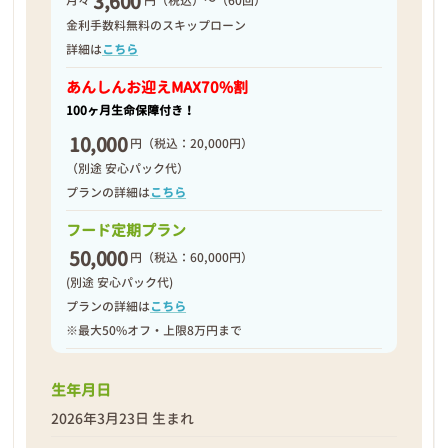
3,600
月々
円（税込）～（60回）
2026年03月26日
金利手数料無料のスキップローン
詳細は
こちら
あんしんお迎え
MAX70%割
100ヶ月生命保障付き！
10,000
円
（税込：20,000円）
（別途 安心パック代）
プランの詳細は
こちら
フード定期プラン
50,000
円
（税込：60,000円）
(別途 安心パック代)
プランの詳細は
こちら
※最大50%オフ・上限8万円まで
❮
❯
生年月日
2026年3月23日 生まれ