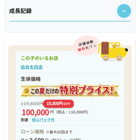
成長記録
この子のいるお店
仙台太白店
生体価格
❮
❯
119,800円
19,800円
OFF
100,000
円
（税込：110,000円）
別途
安心パック代
ローン価格
※最大60回まで