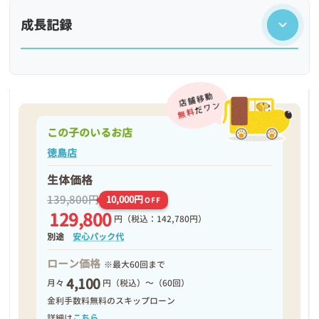
成長記録
この子のいるお店
徳島店
生体価格
139,800円
10,000円
OFF
129,800
円
（税込：142,780円）
❮
❯
別途
安心パック代
ローン価格
※最大60回まで
4,100
月々
円（税込）～（60回）
金利手数料無料のスキップローン
詳細は
こちら