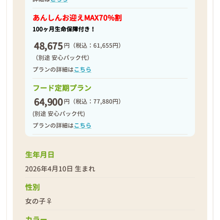
2026年04月18日
あんしんお迎え
MAX70%割
100ヶ月生命保障付き！
48,675
円
（税込：61,655円）
（別途 安心パック代）
プランの詳細は
こちら
フード定期プラン
64,900
円
（税込：77,880円）
(別途 安心パック代)
プランの詳細は
こちら
生年月日
2026年4月10日 生まれ
❮
❯
性別
女の子♀
カラー