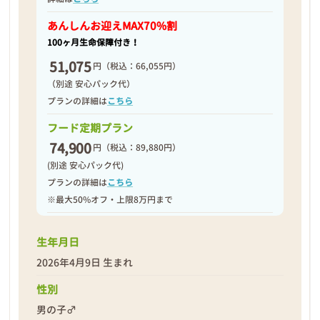
2026年04月17日
あんしんお迎え
MAX70%割
100ヶ月生命保障付き！
51,075
円
（税込：66,055円）
（別途 安心パック代）
プランの詳細は
こちら
フード定期プラン
74,900
円
（税込：89,880円）
(別途 安心パック代)
プランの詳細は
こちら
※最大50%オフ・上限8万円まで
生年月日
2026年4月9日 生まれ
性別
男の子♂