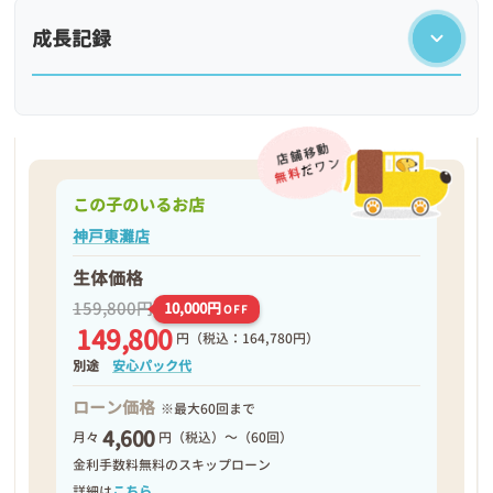
成長記録
この子のいるお店
神戸東灘店
生体価格
159,800円
10,000円
OFF
149,800
円
（税込：164,780円）
❮
❯
別途
安心パック代
ローン価格
※最大60回まで
4,600
月々
円（税込）～（60回）
金利手数料無料のスキップローン
詳細は
こちら