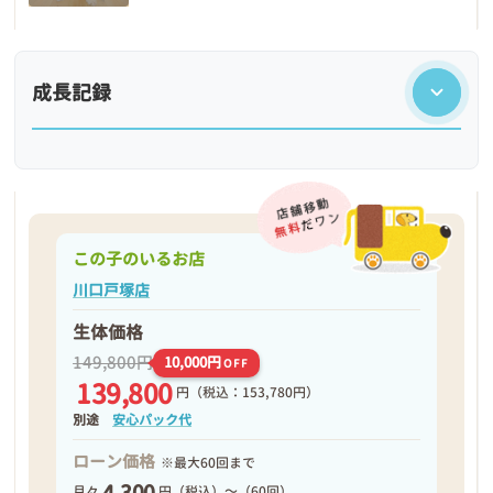
成長記録
この子のいるお店
川口戸塚店
生体価格
149,800円
10,000円
OFF
139,800
円
（税込：153,780円）
❮
❯
別途
安心パック代
ローン価格
※最大60回まで
4,300
月々
円（税込）～（60回）