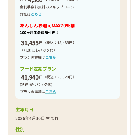
金利手数料無料のスキップローン
詳細は
こちら
2026年05月01日
あんしんお迎え
MAX70%割
100ヶ月生命保障付き！
31,455
円
（税込：45,435円）
（別途 安心パック代）
プランの詳細は
こちら
フード定期プラン
41,940
円
（税込：55,920円）
(別途 安心パック代)
プランの詳細は
こちら
生年月日
2026年4月30日 生まれ
❮
❯
性別