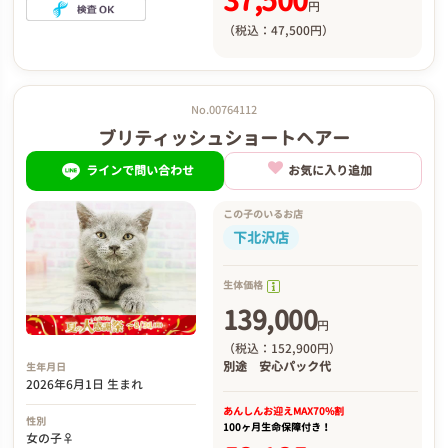
37,500
円
（税込：47,500円）
No.00764112
ブリティッシュショートヘアー
ラインで問い合わせ
お気に入り追加
この子のいるお店
下北沢店
生体価格
139,000
円
（税込：152,900円）
別途
安心パック代
生年月日
2026年6月1日 生まれ
あんしんお迎え
MAX70%割
性別
100ヶ月生命保障付き！
女の子♀