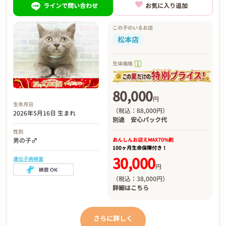
ラインで問い合わせ
お気に入り追加
この子のいるお店
松本店
生体価格
80,000
円
生年月日
（税込：88,000円）
2026年5月16日 生まれ
別途
安心パック代
性別
あんしんお迎え
MAX70%割
男の子♂
100ヶ月生命保障付き！
30,000
遺伝子病検査
円
（税込：38,000円）
詳細は
こちら
さらに詳しく