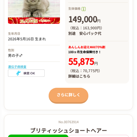
生体価格
149,000
円
（税込：163,900円）
別途
安心パック代
生年月日
2026年5月16日 生まれ
あんしんお迎え
MAX70%割
性別
100ヶ月生命保障付き！
男の子♂
55,875
円
遺伝子病検査
（税込：70,775円）
詳細は
こちら
さらに詳しく
No.00763914
ブリティッシュショートヘアー