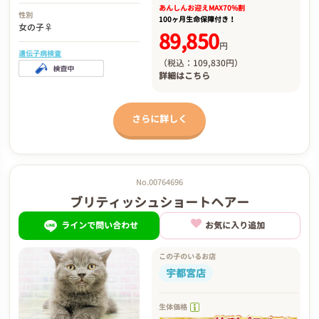
あんしんお迎え
MAX70%割
性別
100ヶ月生命保障付き！
女の子♀
89,850
円
遺伝子病検査
（税込：109,830円）
詳細は
こちら
さらに詳しく
No.00764696
ブリティッシュショートヘアー
ラインで問い合わせ
お気に入り追加
この子のいるお店
宇都宮店
生体価格