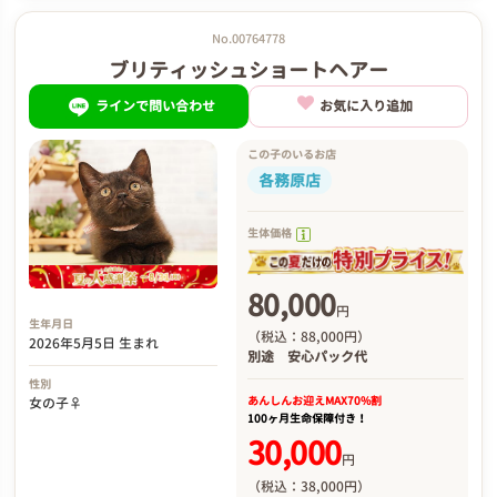
No.00764778
ブリティッシュショートヘアー
ラインで問い合わせ
お気に入り追加
この子のいるお店
各務原店
生体価格
80,000
円
生年月日
（税込：88,000円）
2026年5月5日 生まれ
別途
安心パック代
性別
あんしんお迎え
MAX70%割
女の子♀
100ヶ月生命保障付き！
30,000
円
（税込：38,000円）