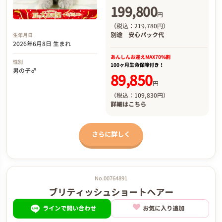
199,800
円
（税込：219,780円）
別途
安心パック代
生年月日
2026年6月8日 生まれ
あんしんお迎え
MAX70%割
性別
100ヶ月生命保障付き！
男の子♂
89,850
円
（税込：109,830円）
詳細は
こちら
さらに詳しく
No.00764891
ブリティッシュショートヘアー
ラインで問い合わせ
お気に入り追加