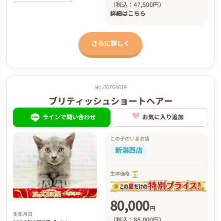
（税込：47,500円）
詳細は
こちら
さらに詳しく
No.00764619
ブリティッシュショートヘアー
ラインで問い合わせ
お気に入り追加
この子のいるお店
新潟西店
生体価格
80,000
円
生年月日
（税込：88,000円）