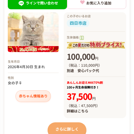
ラインで問い合わせ
お気に入り追加
この子のいるお店
四日市店
生体価格
100,000
円
生年月日
（税込：110,000円）
2026年4月30日 生まれ
別途
安心パック代
性別
あんしんお迎え
MAX70%割
女の子♀
100ヶ月生命保障付き！
37,500
赤ちゃん情報あり
円
（税込：47,500円）
詳細は
こちら
さらに詳しく