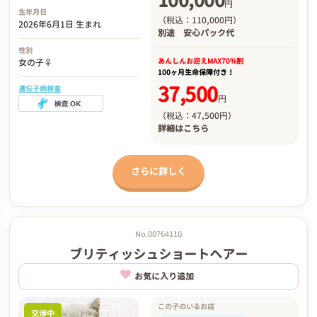
100,000
円
生年月日
（税込：110,000円）
2026年6月1日 生まれ
別途
安心パック代
性別
あんしんお迎え
MAX70%割
女の子♀
100ヶ月生命保障付き！
37,500
遺伝子病検査
円
（税込：47,500円）
詳細は
こちら
さらに詳しく
No.00764110
ブリティッシュショートヘアー
お気に入り追加
この子のいるお店
交渉中