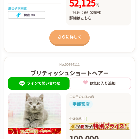
52,125
円
遺伝子病検査
（税込：66,025円）
詳細は
こちら
さらに詳しく
No.00764111
ブリティッシュショートヘアー
ラインで問い合わせ
お気に入り追加
この子のいるお店
宇都宮店
生体価格