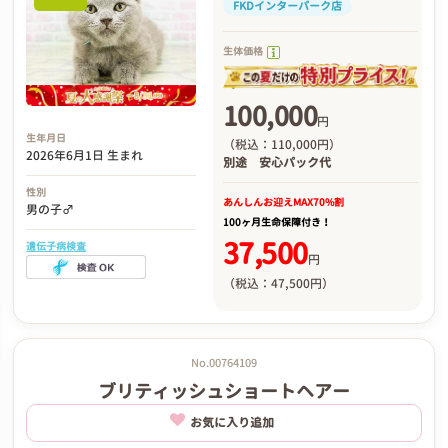
FKDインターパーク店
生体価格
100,000
円
生年月日
（税込：110,000円）
2026年6月1日 生まれ
別途
安心パック代
性別
あんしんお迎え
MAX70%割
男の子♂
100ヶ月生命保障付き！
37,500
遺伝子病検査
円
（税込：47,500円）
No.00764109
ブリティッシュショートヘアー
お気に入り追加