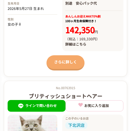
別途
安心パック代
生年月日
2026年5月27日 生まれ
あんしんお迎え
MAX70%割
性別
100ヶ月生命保障付き！
女の子♀
142,350
円
（税込：169,330円）
詳細は
こちら
さらに詳しく
No.00763915
ブリティッシュショートヘアー
ラインで問い合わせ
お気に入り追加
この子のいるお店
下北沢店