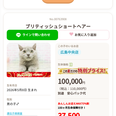
No.00763908
ブリティッシュショートヘアー
ラインで問い合わせ
お気に入り追加
この子のいるお店
広島中央店
生体価格
100,000
円
生年月日
（税込：110,000円）
2026年5月8日 生まれ
別途
安心パック代
性別
あんしんお迎え
MAX70%割
男の子♂
100ヶ月生命保障付き！
37,500
遺伝子病検査