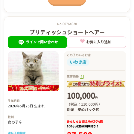
No.00764028
ブリティッシュショートヘアー
ラインで問い合わせ
お気に入り追加
この子のいるお店
いわき店
生体価格
100,000
円
生年月日
（税込：110,000円）
2026年5月25日 生まれ
別途
安心パック代
性別
あんしんお迎え
MAX70%割
女の子♀
100ヶ月生命保障付き！
遺伝子病検査