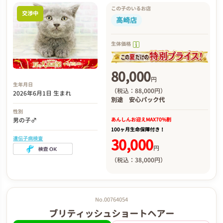
この子のいるお店
交渉中
高崎店
生体価格
80,000
円
生年月日
（税込：88,000円）
2026年6月1日 生まれ
別途
安心パック代
性別
あんしんお迎え
MAX70%割
男の子♂
100ヶ月生命保障付き！
遺伝子病検査
30,000
円
（税込：38,000円）
No.00764054
ブリティッシュショートヘアー