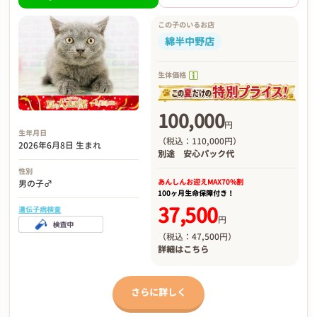
この子のいるお店
綿半中野店
生体価格
100,000
円
生年月日
（税込：110,000円）
2026年6月8日 生まれ
別途
安心パック代
性別
あんしんお迎え
MAX70%割
男の子♂
100ヶ月生命保障付き！
37,500
遺伝子病検査
円
（税込：47,500円）
詳細は
こちら
さらに詳しく