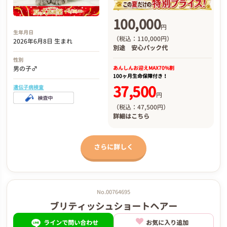
100,000
円
生年月日
（税込：110,000円）
2026年6月8日 生まれ
別途
安心パック代
性別
あんしんお迎え
MAX70%割
男の子♂
100ヶ月生命保障付き！
37,500
遺伝子病検査
円
（税込：47,500円）
詳細は
こちら
さらに詳しく
No.00764695
ブリティッシュショートヘアー
ラインで問い合わせ
お気に入り追加