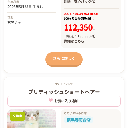
別途
安心パック代
生年月日
2026年5月28日 生まれ
あんしんお迎え
MAX70%割
性別
100ヶ月生命保障付き！
女の子♀
112,350
円
（税込：135,330円）
詳細は
こちら
さらに詳しく
No.00763698
ブリティッシュショートヘアー
お気に入り追加
この子のいるお店
交渉中
横浜港南台店