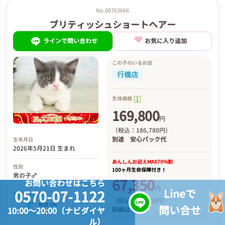
No.00763666
ブリティッシュショートヘアー
ラインで問い合わせ
お気に入り追加
この子のいるお店
行橋店
生体価格
169,800
円
（税込：186,780円）
別途
安心パック代
生年月日
2026年5月21日 生まれ
あんしんお迎え
MAX70%割
性別
100ヶ月生命保障付き！
男の子♂
67,350
お問い合わせはこちら
円
Lineで
0570-07-1122
遺伝子病検査
（税込：84,330円）
問い合せ
10:00～20:00（ナビダイヤ
詳細は
こちら
ル）