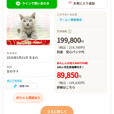
ラインで問い合わせ
お気に入り追加
この子のいるお店
ラ・ムー鳥取東店
生体価格
199,800
円
（税込：219,780円）
別途
安心パック代
生年月日
2026年5月21日 生まれ
あんしんお迎え
MAX70%割
性別
100ヶ月生命保障付き！
女の子♀
89,850
円
遺伝子病検査
（税込：109,830円）
詳細は
こちら
赤ちゃん情報あり
さらに詳しく