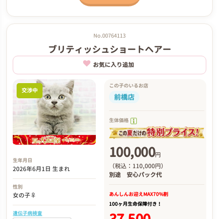
No.00764113
ブリティッシュショートヘアー
お気に入り追加
この子のいるお店
交渉中
前橋店
生体価格
100,000
円
生年月日
（税込：110,000円）
2026年6月1日 生まれ
別途
安心パック代
性別
あんしんお迎え
MAX70%割
女の子♀
100ヶ月生命保障付き！
遺伝子病検査