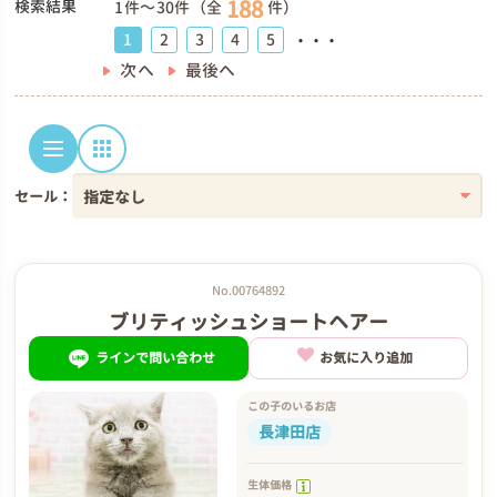
188
検索結果
1件～30件（全
件）
1
2
3
4
5
・・・
次へ
最後へ
セール：
No.00764892
ブリティッシュショートヘアー
ラインで問い合わせ
お気に入り追加
この子のいるお店
長津田店
生体価格