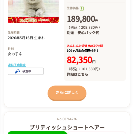
生体価格
189,800
円
（税込：208,780円）
別途
安心パック代
生年月日
2026年5月16日 生まれ
あんしんお迎え
MAX70%割
性別
100ヶ月生命保障付き！
女の子♀
82,350
円
遺伝子病検査
（税込：101,330円）
詳細は
こちら
さらに詳しく
No.00764226
ブリティッシュショートヘアー