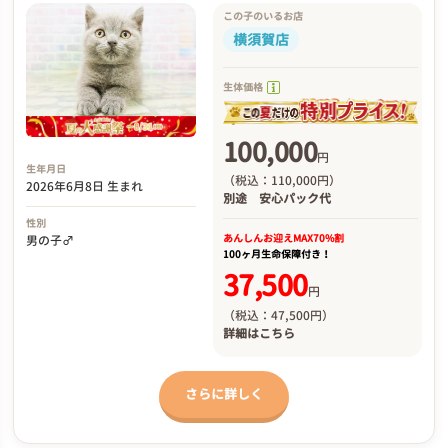
この子のいるお店
横須賀店
生体価格
100,000
円
生年月日
（税込：110,000円）
2026年6月8日 生まれ
別途
安心パック代
性別
あんしんお迎え
MAX70%割
男の子♂
100ヶ月生命保障付き！
37,500
円
（税込：47,500円）
詳細は
こちら
さらに詳しく