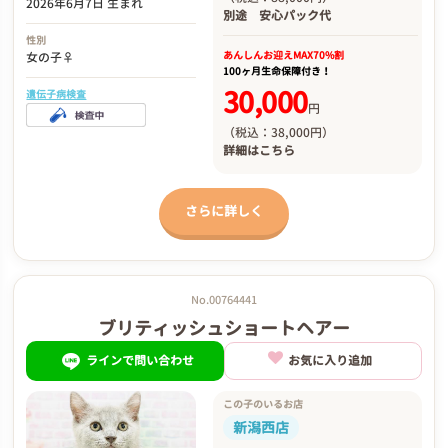
2026年6月7日 生まれ
別途
安心パック代
性別
あんしんお迎え
MAX70%割
女の子♀
100ヶ月生命保障付き！
30,000
遺伝子病検査
円
（税込：38,000円）
詳細は
こちら
さらに詳しく
No.00764441
ブリティッシュショートヘアー
ラインで問い合わせ
お気に入り追加
この子のいるお店
新潟西店