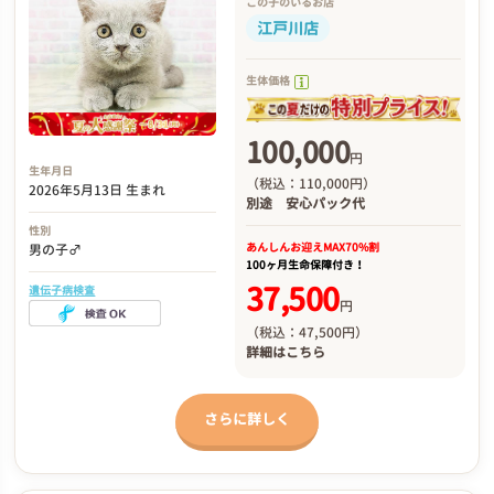
この子のいるお店
江戸川店
生体価格
100,000
円
生年月日
（税込：110,000円）
2026年5月13日 生まれ
別途
安心パック代
性別
あんしんお迎え
MAX70%割
男の子♂
100ヶ月生命保障付き！
37,500
遺伝子病検査
円
（税込：47,500円）
詳細は
こちら
さらに詳しく