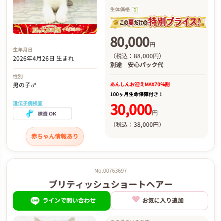
生体価格
80,000
円
生年月日
（税込：88,000円）
2026年4月26日 生まれ
別途
安心パック代
性別
あんしんお迎え
MAX70%割
男の子♂
100ヶ月生命保障付き！
遺伝子病検査
30,000
円
（税込：38,000円）
赤ちゃん情報あり
No.00763697
ブリティッシュショートヘアー
ラインで問い合わせ
お気に入り追加