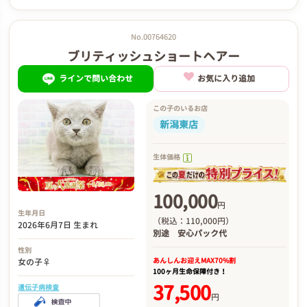
No.00764620
ブリティッシュショートヘアー
ラインで問い合わせ
お気に入り追加
この子のいるお店
新潟東店
生体価格
100,000
円
生年月日
（税込：110,000円）
2026年6月7日 生まれ
別途
安心パック代
性別
あんしんお迎え
MAX70%割
女の子♀
100ヶ月生命保障付き！
37,500
遺伝子病検査
円