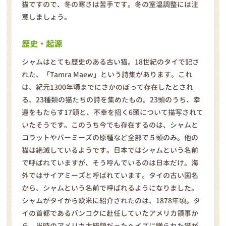
猫ですので、冬の寒さは苦手です。冬の室温調整には注
意しましょう。
歴史・起源
シャムはとても歴史のある古い猫。18世紀のタイで記さ
れた、「Tamra Maew」という詩集があります。これ
は、紀元1300年頃までにさかのぼって存在したとされ
る、23種類の猫たちの詩を集めたもの。23頭のうち、幸
運をもたらす17頭と、不幸を招く6頭について描写されて
いたそうです。このうち今でも存在するのは、シャムと
コラットやバーミーズの原種など全部で５頭のみ。他の
猫は絶滅しているようです。日本ではシャムという名前
で呼ばれていますが、そう呼んでいるのは日本だけ。海
外ではサイアミーズと呼ばれています。タイの古い国名
から、シャムという名前で呼ばれるようになりました。
シャムがタイから欧米に紹介されたのは、1878年頃。タ
イの首都であるバンコクに赴任していたアメリカ領事か
ら、当時のアメリカ大統領だったヘイズに贈られた猫が