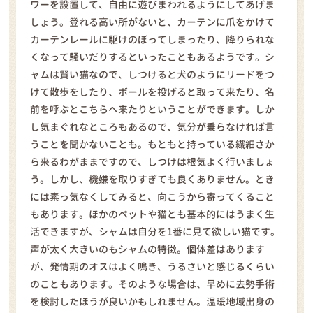
ワーを設置して、自由に遊びまわれるようにしてあげま
しょう。登れる高い所がないと、カーテンに爪をかけて
カーテンレールに駆けのぼってしまったり、降りられな
くなって騒いだりするといったこともあるようです。シ
ャムは賢い猫なので、しつけると犬のようにリードをつ
けて散歩をしたり、ボールを投げると取って来たり、名
前を呼ぶとこちらへ来たりということができます。しか
し気まぐれなところもあるので、気分が乗らなければ言
うことを聞かないことも。もともと持っている繊細さか
ら来るわがままですので、しつけは根気よく行いましょ
う。しかし、機嫌を取りすぎても良くありません。とき
には素っ気なくしてみると、向こうから寄ってくること
もあります。ほかのペットや猫とも基本的にはうまく生
活できますが、シャムは自分を1番に見て欲しい猫です。
声が太く大きいのもシャムの特徴。個体差はあります
が、発情期のオスはよく鳴き、うるさいと感じるくらい
のこともあります。そのような場合は、早めに去勢手術
を検討したほうが良いかもしれません。温暖地域出身の