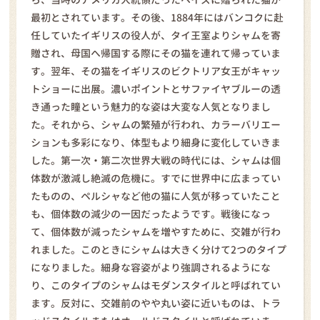
最初とされています。その後、1884年にはバンコクに赴
任していたイギリスの役人が、タイ王室よりシャムを寄
贈され、母国へ帰国する際にその猫を連れて帰っていま
す。翌年、その猫をイギリスのビクトリア女王がキャッ
トショーに出展。濃いポイントとサファイヤブルーの透
き通った瞳という魅力的な姿は大変な人気となりまし
た。それから、シャムの繁殖が行われ、カラーバリエー
ションも多彩になり、体型もより細身に変化していきま
した。第一次・第二次世界大戦の時代には、シャムは個
体数が激減し絶滅の危機に。すでに世界中に広まってい
たものの、ペルシャなど他の猫に人気が移っていたこと
も、個体数の減少の一因だったようです。戦後になっ
て、個体数が減ったシャムを増やすために、交雑が行わ
れました。このときにシャムは大きく分けて2つのタイプ
になりました。細身な容姿がより強調されるようにな
り、このタイプのシャムはモダンスタイルと呼ばれてい
ます。反対に、交雑前のやや丸い姿に近いものは、トラ