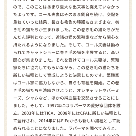
ので、このことはあまり重大な出来事と捉えていなかっ
たようです。コール夫妻はそのまま飼育を続け、交配を
重ねていった結果、長さも毛色の種類もさまざまな、巻
き毛の猫たちが生まれました。この巻き毛の猫たちがだ
んだん評判となって、近隣の猫の繁殖家などから関心を
持たれるようになりました。そして、コール夫妻は勧め
られてキャットショーに巻き毛の猫を出展すると、高い
関心が集まりました。それを受けてコール夫妻は、繁殖
家たちに協力してもらいながら、この巻き毛の猫たちを
新しい猫種として育成しようと決意したのです。繁殖家
はコール家に協力しながら、自らも育種を開始。この巻
き毛の猫たちを洗練させようと、オシキャットやバーミ
ーズ、シャムなど、ほかの純血猫を交配させることにし
ました。そして、1997年にはラパーマの愛好家団体を設
立。2003年にはTICA、2008年にはCFAに新しい猫種とし
て登録され、2014年にはFIFeからも新しい猫種として認
められることになりました。ラパーマを調べてみると、
カーリーやその子猫たちは、アメリカン・カールなどの