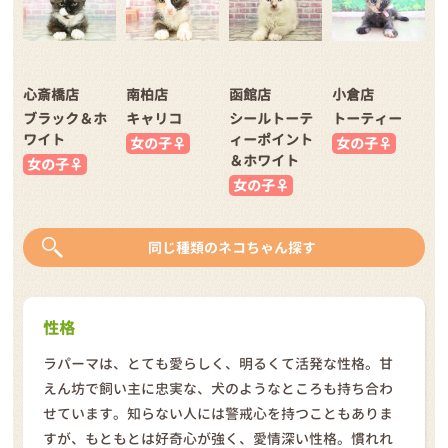
心斎橋店
南柏店
函館店
小倉店
ブラック＆ホ
キャリコ
シールトーテ
トーティー
ワイト
ィーポイント
女の子♀
女の子♀
＆ホワイト
女の子♀
女の子♀
同じ種類のネコちゃん探す
性格
ラパーマは、とても愛らしく、明るくて活発な性格。甘
えん坊で飼い主に忠実な、犬のようなところも持ち合わ
せています。知らない人には警戒心を持つこともありま
すが、もともとは好奇心が強く、愛情深い性格。慣れれ