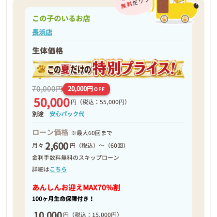
この子のいるお店
長浜店
生体価格
70,000円
20,000円
OFF
50,000
円
（税込：55,000円）
別途
安心パック代
ローン価格
※最大60回まで
2,600
月々
円（税込）～（60回）
金利手数料無料のスキップローン
詳細は
こちら
あんしんお迎え
MAX70%割
100ヶ月生命保障付き！
10,000
円
（税込：15,000円）